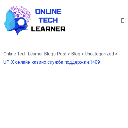
Online Tech Learner Blogs Post
>
Blog
>
Uncategorized
>
UP-X онлайн казино служба поддержки.1409