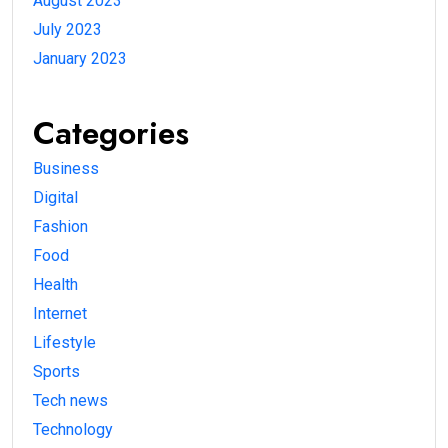
August 2023
July 2023
January 2023
Categories
Business
Digital
Fashion
Food
Health
Internet
Lifestyle
Sports
Tech news
Technology