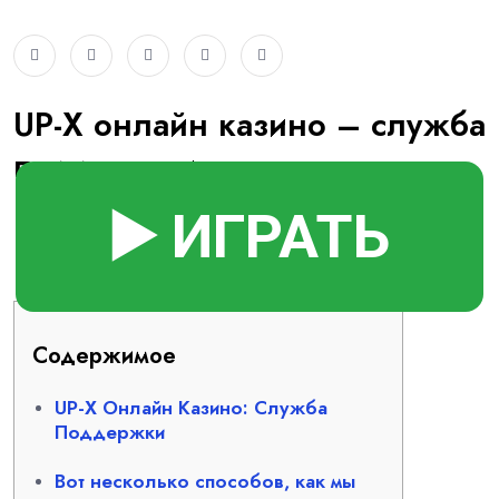
UP-X онлайн казино – служба
поддержки
▶️ ИГРАТЬ
Содержимое
UP-X Онлайн Казино: Служба
Поддержки
Вот несколько способов, как мы