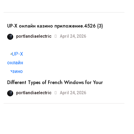
UP-X онлайн казино приложение.4526 (3)
portlandiaelectric
April 24, 2026
Different Types of French Windows for Your
portlandiaelectric
April 24, 2026