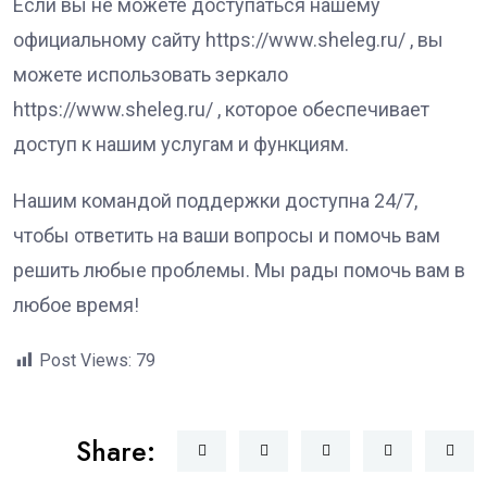
Если вы не можете доступаться нашему
официальному сайту https://www.sheleg.ru/ , вы
можете использовать зеркало
https://www.sheleg.ru/ , которое обеспечивает
доступ к нашим услугам и функциям.
Нашим командой поддержки доступна 24/7,
чтобы ответить на ваши вопросы и помочь вам
решить любые проблемы. Мы рады помочь вам в
любое время!
Post Views:
79
Share: