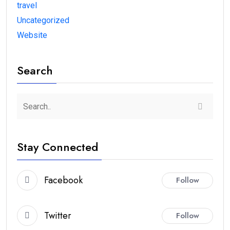
travel
Uncategorized
Website
Search
Stay Connected
Facebook
Follow
Twitter
Follow