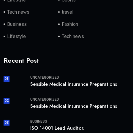
Tech news
travel
Business
Fashion
Lifestyle
Tech news
Recent Post
UNCATEGORIZED
01
Sensible Medical insurance Preparations
UNCATEGORIZED
02
Sensible Medical insurance Preparations
BUSINESS
03
ISO 14001 Lead Auditor.