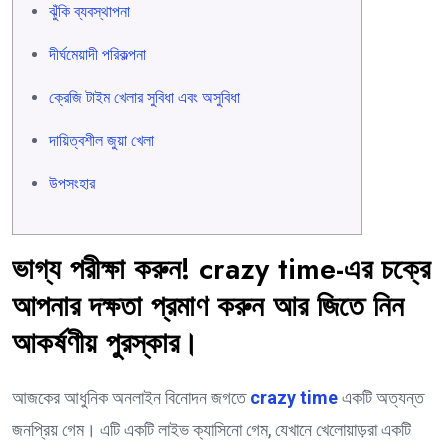
ঝুঁকি ব্যবস্থাপনা
দীর্ঘমেয়াদী পরিকল্পনা
ক্রেজি টাইম খেলার সুবিধা এবং অসুবিধা
দায়িত্বশীল জুয়া খেলা
উপসংহার
ভাগ্য পরীক্ষা করুন! crazy time-এর চক্রে
আপনার দক্ষতা প্রমাণ করুন আর জিতে নিন
আকর্ষণীয় পুরস্কার।
আজকের আধুনিক অনলাইন বিনোদন জগতে
crazy time
একটি অত্যন্ত
জনপ্রিয় গেম। এটি একটি লাইভ ক্যাসিনো গেম, যেখানে খেলোয়াড়রা একটি