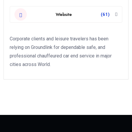
Website
(61)
Corporate clients and leisure travelers has been
relying on Groundlink for dependable safe, and
professional chauffeured car end service in major
cities across World.