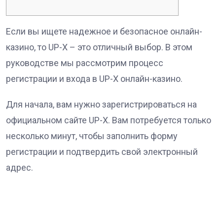
Если вы ищете надежное и безопасное онлайн-
казино, то UP-X – это отличный выбор. В этом
руководстве мы рассмотрим процесс
регистрации и входа в UP-X онлайн-казино.
Для начала, вам нужно зарегистрироваться на
официальном сайте UP-X. Вам потребуется только
несколько минут, чтобы заполнить форму
регистрации и подтвердить свой электронный
адрес.