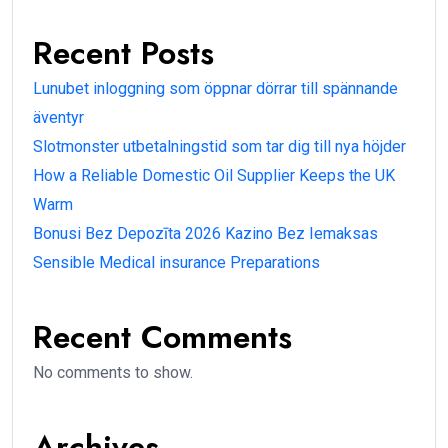
Recent Posts
Lunubet inloggning som öppnar dörrar till spännande
äventyr
Slotmonster utbetalningstid som tar dig till nya höjder
How a Reliable Domestic Oil Supplier Keeps the UK
Warm
Bonusi Bez Depozīta 2026 Kazino Bez Iemaksas
Sensible Medical insurance Preparations
Recent Comments
No comments to show.
Archives