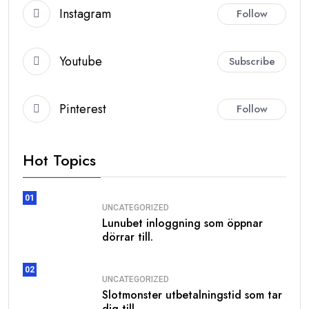
Instagram
Follow
Youtube
Subscribe
Pinterest
Follow
Hot Topics
01
UNCATEGORIZED
Lunubet inloggning som öppnar
dörrar till.
02
UNCATEGORIZED
Slotmonster utbetalningstid som tar
dig till.