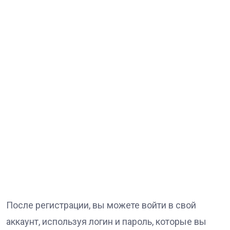
После регистрации, вы можете войти в свой
аккаунт, используя логин и пароль, которые вы