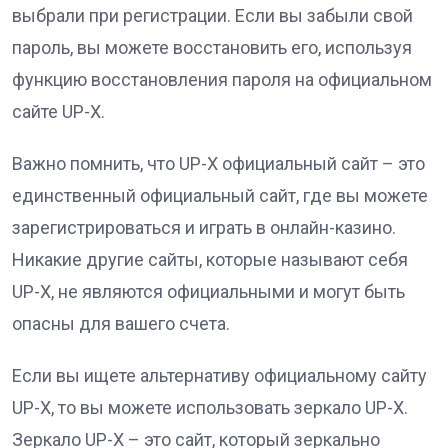
выбрали при регистрации. Если вы забыли свой
пароль, вы можете восстановить его, используя
функцию восстановления пароля на официальном
сайте UP-X.
Важно помнить, что UP-X официальный сайт – это
единственный официальный сайт, где вы можете
зарегистрироваться и играть в онлайн-казино.
Никакие другие сайты, которые называют себя
UP-X, не являются официальными и могут быть
опасны для вашего счета.
Если вы ищете альтернативу официальному сайту
UP-X, то вы можете использовать зеркало UP-X.
Зеркало UP-X – это сайт, который зеркально