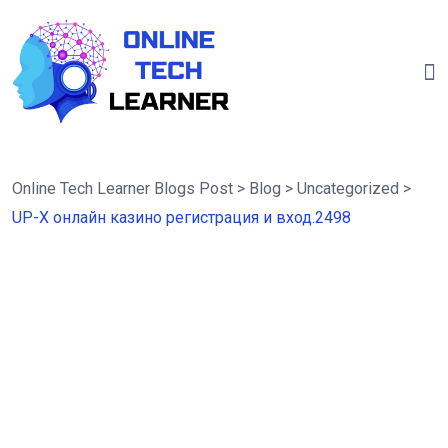
Online Tech Learner Blogs Post
>
Blog
>
Uncategorized
>
UP-X онлайн казино регистрация и вход.2498