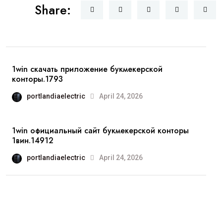
Share:
1win скачать приложение букмекерской
конторы.1793
portlandiaelectric
April 24, 2026
1win официальный сайт букмекерской конторы
1вин.14912
portlandiaelectric
April 24, 2026