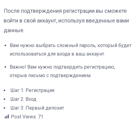
После подтверждения регистрации вы сможете
войти в свой аккаунт, используя введенные вами
данные.
Вам нужно выбрать сложный пароль, который будет
использоваться для входа в ваш аккаунт.
Важно! Вам нужно подтвердить регистрацию,
открыв письмо с подтверждением.
Шаг 1: Регистрация
Шаг 2: Вход
Шаг 3: Первый депозит
Post Views:
71