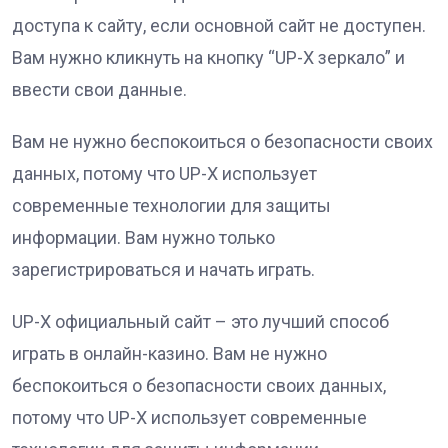
доступа к сайту, если основной сайт не доступен.
Вам нужно кликнуть на кнопку “UP-X зеркало” и
ввести свои данные.
Вам не нужно беспокоиться о безопасности своих
данных, потому что UP-X использует
современные технологии для защиты
информации. Вам нужно только
зарегистрироваться и начать играть.
UP-X официальный сайт – это лучший способ
играть в онлайн-казино. Вам не нужно
беспокоиться о безопасности своих данных,
потому что UP-X использует современные