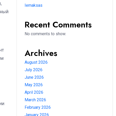
,
Iemaksas
ьный
Recent Comments
No comments to show.
нт
Archives
ам
August 2026
July 2026
June 2026
May 2026
April 2026
March 2026
ии
February 2026
January 2026