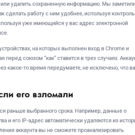
 или удалить сохраненную информацию. Мы заметили
 как сделать работу с ним удобнее, используя контрол
используя уже имеющийся у вас адрес электронной
се.
устройствах, на которых выполнен вход в Chrome и
я перед союзом “как” ставится в трех случаях. Аккау
ез какое-то время передумаете, не исключено, что в
если его взломали
ся раньше выбранного срока. Например, данные о
а и его IP-адрес автоматически удаляются из истор
аления аккаунта вы не сможете проанализировать