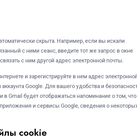
томатически скрыта. Например, если вы искали
занный с ними сеанс, введите тот же запрос в окне
 связать с ним другой адрес электронной почты.
нтернете и зарегистрируйте в нем адрес электронно
 аккаунта Google. Для вашего удобства и безопаснос
 в Gmail будет отображаться напоминание о том, что
 приложения и сервисы Google, сведения о некоторы
айлы cookie