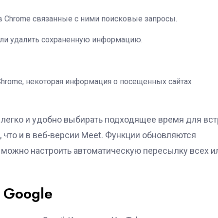
 в Chrome связанные с ними поисковые запросы.
ли удалить сохраненную информацию.
Chrome, некоторая информация о посещенных сайтах
легко и удобно выбирать подходящее время для вст
 что и в веб-версии Meet. Функции обновляются
l можно настроить автоматическую пересылку всех и
 Google