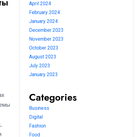
ты
April 2024
February 2024
January 2024
December 2023
November 2023
October 2023
August 2023
July 2023
January 2023
Categories
ах
лемы
Business
Digital
,
Fashion
и
Food