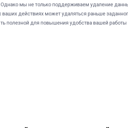
и. Однако мы не только поддерживаем удаление данн
х ваших действиях может удаляться раньше заданно
быть полезной для повышения удобства вашей работы