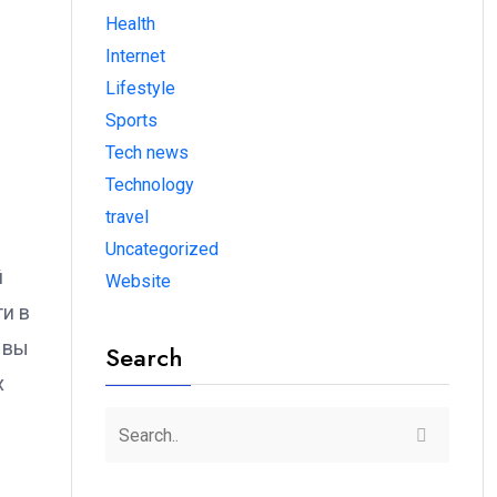
Health
Internet
Lifestyle
Sports
Tech news
Technology
travel
Uncategorized
й
Website
ти в
 вы
Search
х