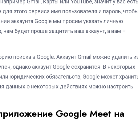
например Gmail, Карты или YouTube, значит у вас ест
 для этого сервиса имя пользователя и пароль, чтоб
нии аккаунта Google мы просим указать личную
 нам будет проще защитить ваш аккаунт, а вам –
рию поиска в Google. Аккаунт Gmail можно удалить и
пен, однако аккаунт Google сохранится. В некоторых
ли юридических обязательств, Google может хранит
я данных о некоторых действиях можно настроить
-приложение Google Meet на