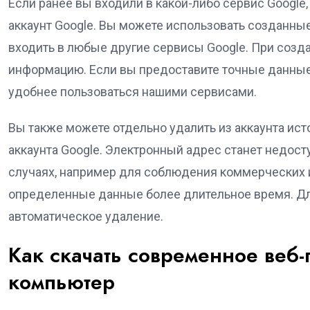
Если ранее вы входили в какой-либо сервис Google, 
аккаунт Google. Вы можете использовать созданные
входить в любые другие сервисы Google. При созда
информацию. Если вы предоставите точные данные,
удобнее пользоваться нашими сервисами.
Вы также можете отдельно удалить из аккаунта исто
аккаунта Google. Электронный адрес станет недосту
случаях, например для соблюдения коммерческих и
определенные данные более длительное время. Дл
автоматическое удаление.
Как скачать современное веб
компьютер