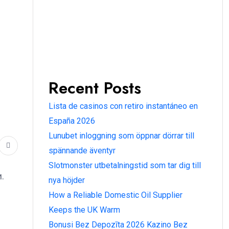
Recent Posts
Lista de casinos con retiro instantáneo en
España 2026
Lunubet inloggning som öppnar dörrar till
spännande äventyr
Slotmonster utbetalningstid som tar dig till
.
nya höjder
How a Reliable Domestic Oil Supplier
Keeps the UK Warm
Bonusi Bez Depozīta 2026 Kazino Bez