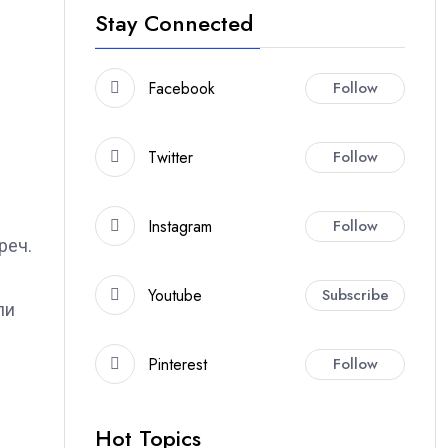
Stay Connected
Facebook
Follow
Twitter
Follow
Instagram
Follow
реч.
Youtube
Subscribe
ли
Pinterest
Follow
Hot Topics