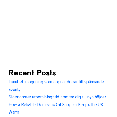
Recent Posts
Lunubet inloggning som öppnar dörrar till spännande
äventyr
Slotmonster utbetalningstid som tar dig till nya höjder
How a Reliable Domestic Oil Supplier Keeps the UK
Warm