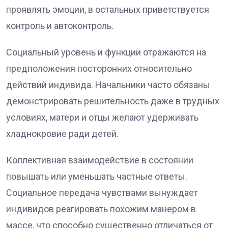
проявлять эмоции, в остальных приветствуется
контроль и автоконтроль.
Социальный уровень и функции отражаются на
предположения посторонних относительно
действий индивида. Начальники часто обязаны
демонстрировать решительность даже в трудных
условиях, матери и отцы желают удерживать
хладнокровие ради детей.
Коллективная взаимодействие в состоянии
повышать или уменьшать частные ответы.
Социальное передача чувствами вынуждает
индивидов реагировать похожим манером в
массе, что способно существенно отличаться от