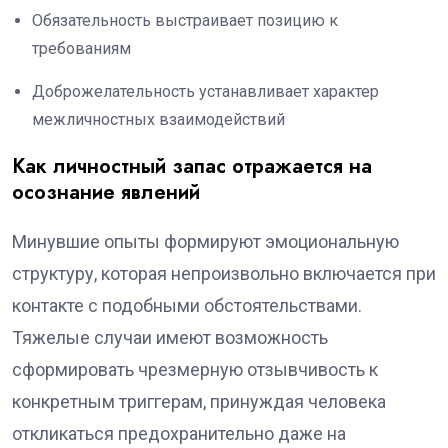
Обязательность выстраивает позицию к
требованиям
Доброжелательность устанавливает характер
межличностных взаимодействий
Как личностный запас отражается на
осознание явлений
Минувшие опыты формируют эмоциональную
структуру, которая непроизвольно включается при
контакте с подобными обстоятельствами.
Тяжелые случаи имеют возможность
сформировать чрезмерную отзывчивость к
конкретным триггерам, принуждая человека
откликаться предохранительно даже на