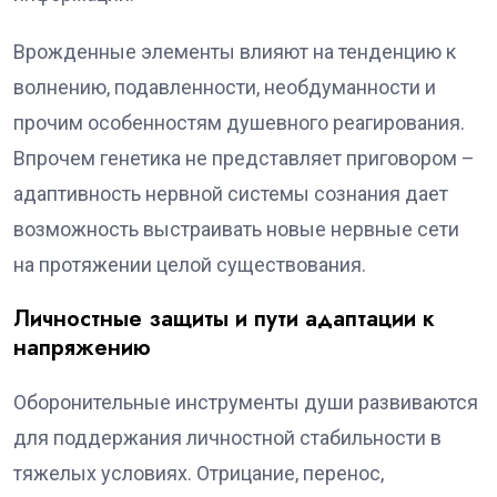
Врожденные элементы влияют на тенденцию к
волнению, подавленности, необдуманности и
прочим особенностям душевного реагирования.
Впрочем генетика не представляет приговором –
адаптивность нервной системы сознания дает
возможность выстраивать новые нервные сети
на протяжении целой существования.
Личностные защиты и пути адаптации к
напряжению
Оборонительные инструменты души развиваются
для поддержания личностной стабильности в
тяжелых условиях. Отрицание, перенос,