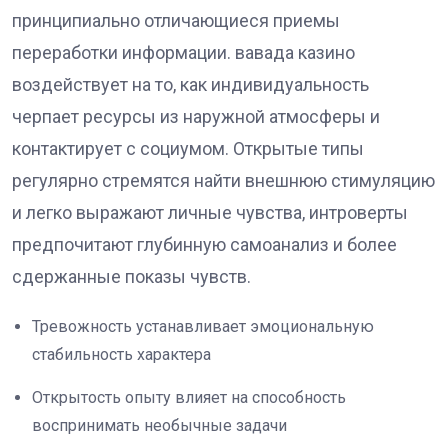
принципиально отличающиеся приемы
переработки информации. вавада казино
воздействует на то, как индивидуальность
черпает ресурсы из наружной атмосферы и
контактирует с социумом. Открытые типы
регулярно стремятся найти внешнюю стимуляцию
и легко выражают личные чувства, интроверты
предпочитают глубинную самоанализ и более
сдержанные показы чувств.
Тревожность устанавливает эмоциональную
стабильность характера
Открытость опыту влияет на способность
воспринимать необычные задачи