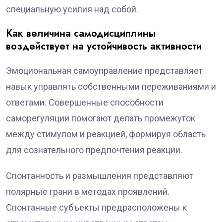
специальную усилия над собой.
Как величина самодисциплины
воздействует на устойчивость активности
Эмоциональная самоуправление представляет
навык управлять собственными переживаниями и
ответами. Совершенные способности
саморегуляции помогают делать промежуток
между стимулом и реакцией, формируя область
для сознательного предпочтения реакции.
Спонтанность и размышления представляют
полярные грани в методах проявлений.
Спонтанные субъекты предрасположены к