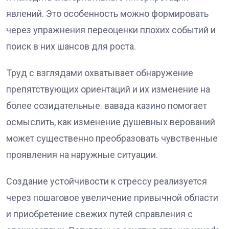
явлений. Это особенность можно формировать
через упражнения переоценки плохих событий и
поиск в них шансов для роста.
Труд с взглядами охватывает обнаружение
препятствующих ориентаций и их изменение на
более созидательные. вавада казино помогает
осмыслить, как изменение душевных верований
может существенно преобразовать чувственные
проявления на наружные ситуации.
Создание устойчивости к стрессу реализуется
через пошаговое увеличение привычной области
и приобретение свежих путей справления с