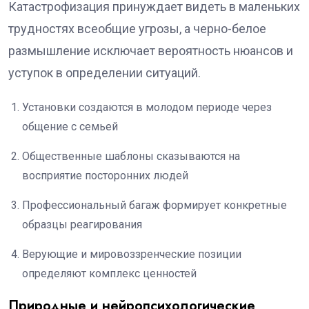
Катастрофизация принуждает видеть в маленьких
трудностях всеобщие угрозы, а черно-белое
размышление исключает вероятность нюансов и
уступок в определении ситуаций.
Установки создаются в молодом периоде через
общение с семьей
Общественные шаблоны сказываются на
восприятие посторонних людей
Профессиональный багаж формирует конкретные
образцы реагирования
Верующие и мировоззренческие позиции
определяют комплекс ценностей
Природные и нейропсихологические