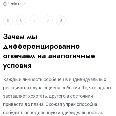
1 min read
Зачем мы
дифференцированно
отвечаем на аналогичные
условия
Каждый личность особенен в индивидуальных
реакциях на случающиеся события. То, что одного
заставляет хохотать, другого в состоянии
привести до плача. Схожая упрек способна
побудить определенную индивидуальность на