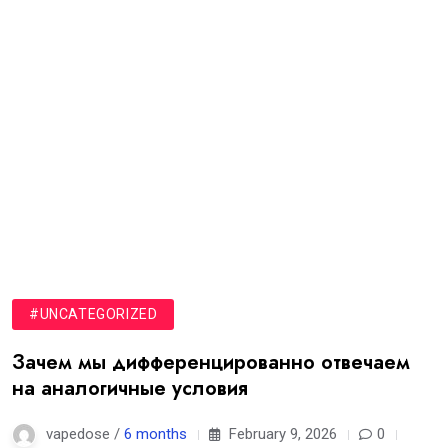
#UNCATEGORIZED
Зачем мы дифференцированно отвечаем
на аналогичные условия
vapedose /
6 months
February 9, 2026
0