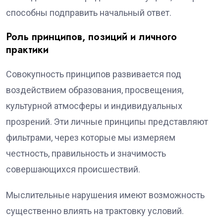
способны подправить начальный ответ.
Роль принципов, позиций и личного
практики
Совокупность принципов развивается под
воздействием образования, просвещения,
культурной атмосферы и индивидуальных
прозрений. Эти личные принципы представляют
фильтрами, через которые мы измеряем
честность, правильность и значимость
совершающихся происшествий.
Мыслительные нарушения имеют возможность
существенно влиять на трактовку условий.