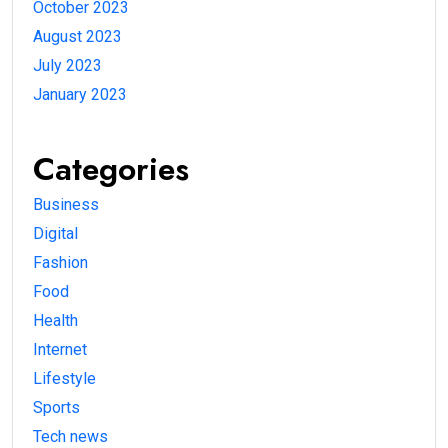
October 2023
August 2023
July 2023
January 2023
Categories
Business
Digital
Fashion
Food
Health
Internet
Lifestyle
Sports
Tech news