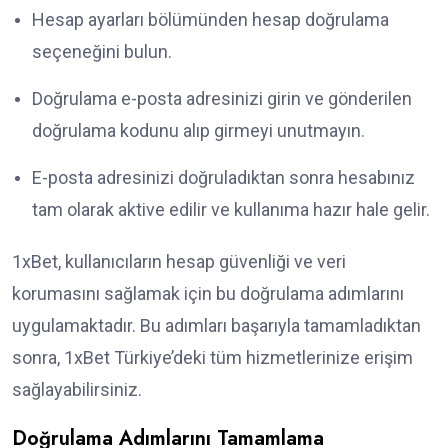
Hesap ayarları bölümünden hesap doğrulama
seçeneğini bulun.
Doğrulama e-posta adresinizi girin ve gönderilen
doğrulama kodunu alıp girmeyi unutmayın.
E-posta adresinizi doğruladıktan sonra hesabınız
tam olarak aktive edilir ve kullanıma hazır hale gelir.
1xBet, kullanıcıların hesap güvenliği ve veri
korumasını sağlamak için bu doğrulama adımlarını
uygulamaktadır. Bu adımları başarıyla tamamladıktan
sonra, 1xBet Türkiye’deki tüm hizmetlerinize erişim
sağlayabilirsiniz.
Doğrulama Adımlarını Tamamlama