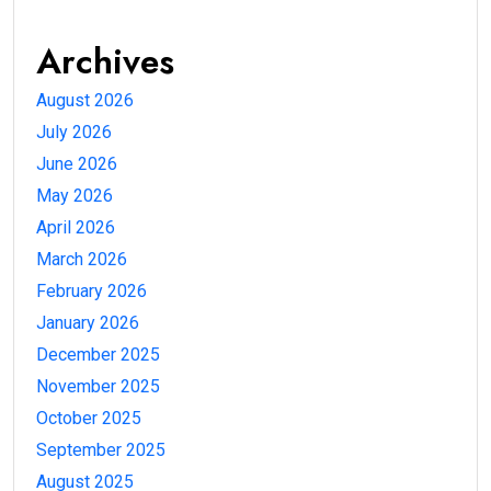
Archives
August 2026
July 2026
June 2026
May 2026
April 2026
March 2026
February 2026
January 2026
December 2025
November 2025
October 2025
September 2025
August 2025