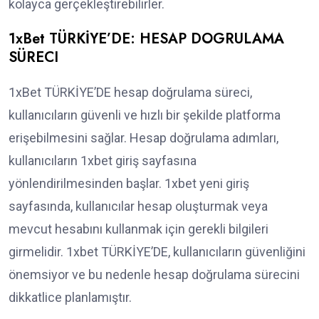
kolayca gerçekleştirebilirler.
1xBet TÜRKİYE’DE: HESAP DOGRULAMA
SÜRECI
1xBet TÜRKİYE’DE hesap doğrulama süreci,
kullanıcıların güvenli ve hızlı bir şekilde platforma
erişebilmesini sağlar. Hesap doğrulama adımları,
kullanıcıların 1xbet giriş sayfasına
yönlendirilmesinden başlar. 1xbet yeni giriş
sayfasında, kullanıcılar hesap oluşturmak veya
mevcut hesabını kullanmak için gerekli bilgileri
girmelidir. 1xbet TÜRKİYE’DE, kullanıcıların güvenliğini
önemsiyor ve bu nedenle hesap doğrulama sürecini
dikkatlice planlamıştır.