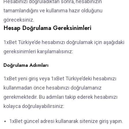
Hesabınızı doğruladıktan sonra, hesabınızın
tamamlandığını ve kullanıma hazır olduğunu
göreceksiniz.
Hesap Doğrulama Gereksinimleri
1xBet Türkiye’de hesabınızı doğrulamak için aşağıdaki
gereksinimleri karşılamalısınız:
Doğrulama Adımları
1xBet yeni giriş veya 1xBet Türkiye’deki hesabınızı
kullanmadan önce hesabınızı doğrulamanız
gerekmektedir. Bu adımları takip ederek hesabınızı
kolayca doğrulayabilirsiniz:
1xBet güncel adresi kullanarak sitenize giriş yapın.