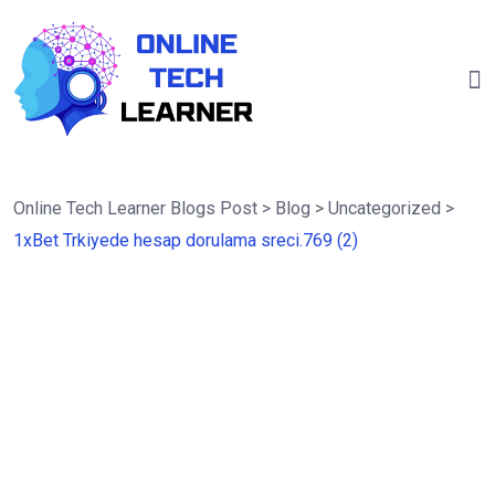
Online Tech Learner Blogs Post
>
Blog
>
Uncategorized
>
1xBet Trkiyede hesap dorulama sreci.769 (2)