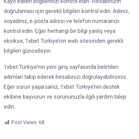
Kayıt edilen bilgilerinizi kontrol edin. Hesabınızın
doğrulaması için gerekli bilgileri kontrol edin. Adınız,
soyadınız, e-posta adresi ve telefon numaranızı
kontrol edin. Eğer herhangi bir bilgi yanlış veya
eksikse, 1xbet Türkiye’nin web sitesinden gerekli
bilgileri güncelleyin.
1xbet Türkiye’nin yeni giriş sayfasında belirtilen
adımları takip ederek hesabınızı doğrulayabilirsiniz.
Eğer sorun yaşarsanız, 1xbet Türkiye’nin destek
ekibine başvurun ve sorununuzla ilgili yardım talep
edin.
Post Views:
68