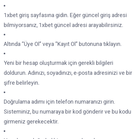
1xbet giriş sayfasına gidin. Eğer güncel giriş adresi
bilmiyorsanız, 1xbet güncel adresi arayabilirsiniz.
Altında “Üye Ol” veya “Kayıt Ol” butonuna tıklayın.
Yeni bir hesap oluşturmak için gerekli bilgileri
doldurun. Adınızı, soyadınızı, e-posta adresinizi ve bir
şifre belirleyin.
Doğrulama adımı için telefon numaranızı girin.
Sisteminiz, bu numaraya bir kod gönderir ve bu kodu
girmeniz gerekecektir.