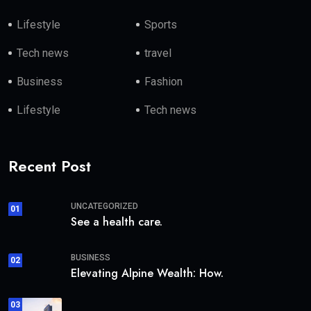
Lifestyle
Sports
Tech news
travel
Business
Fashion
Lifestyle
Tech news
Recent Post
UNCATEGORIZED
01
See a health care.
BUSINESS
02
Elevating Alpine Wealth: How.
03