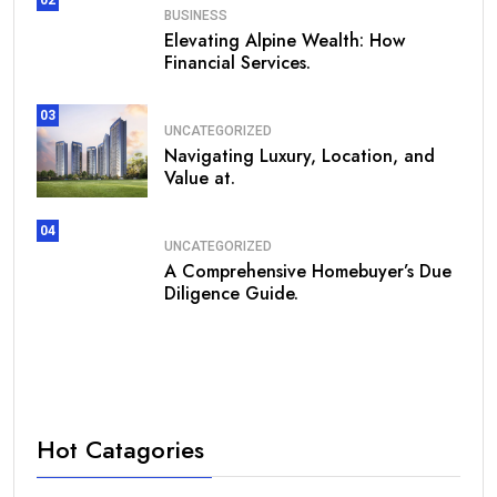
BUSINESS
Elevating Alpine Wealth: How
Financial Services.
03
UNCATEGORIZED
Navigating Luxury, Location, and
Value at.
04
UNCATEGORIZED
A Comprehensive Homebuyer’s Due
Diligence Guide.
Hot Catagories