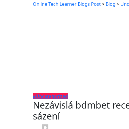
Online Tech Learner Blogs Post
>
Blog
>
Unc
#Uncategorized
Nezávislá bdmbet rece
sázení