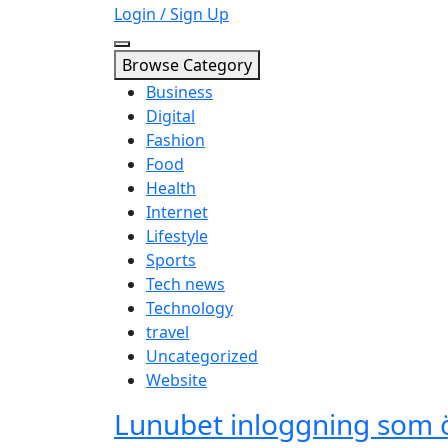
Login / Sign Up
Browse Category
Business
Digital
Fashion
Food
Health
Internet
Lifestyle
Sports
Tech news
Technology
travel
Uncategorized
Website
Lunubet inloggning som ö