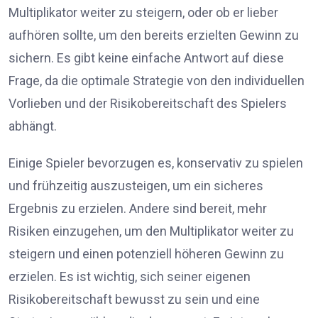
Multiplikator weiter zu steigern, oder ob er lieber
aufhören sollte, um den bereits erzielten Gewinn zu
sichern. Es gibt keine einfache Antwort auf diese
Frage, da die optimale Strategie von den individuellen
Vorlieben und der Risikobereitschaft des Spielers
abhängt.
Einige Spieler bevorzugen es, konservativ zu spielen
und frühzeitig auszusteigen, um ein sicheres
Ergebnis zu erzielen. Andere sind bereit, mehr
Risiken einzugehen, um den Multiplikator weiter zu
steigern und einen potenziell höheren Gewinn zu
erzielen. Es ist wichtig, sich seiner eigenen
Risikobereitschaft bewusst zu sein und eine