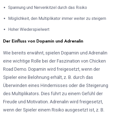
Daily
Fresh daily
Spannung und Nervenkitzel durch das Risiko
WHOIS
updated domain
Database
registrations
Möglichkeit, den Multiplikator immer weiter zu steigern
Generate Leads For
Hoher Wiederspielwert
Der Einfluss von Dopamin und Adrenalin
✓
Website Design & Development
Wie bereits erwähnt, spielen Dopamin und Adrenalin
✓
Mobile App Development
eine wichtige Rolle bei der Faszination von Chicken
✓
Digital Marketing Services
Road Demo. Dopamin wird freigesetzt, wenn der
Spieler eine Belohnung erhält, z. B. durch das
Visit:
Überwinden eines Hindernisses oder die Steigerung
www.getwhoisdb.com
des Multiplikators. Dies führt zu einem Gefühl der
Freude und Motivation. Adrenalin wird freigesetzt,
Get Free
wenn der Spieler einem Risiko ausgesetzt ist, z. B.