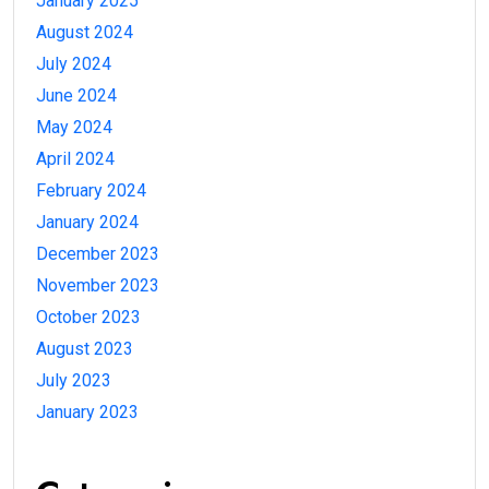
January 2025
August 2024
July 2024
June 2024
May 2024
April 2024
February 2024
January 2024
December 2023
November 2023
October 2023
August 2023
July 2023
January 2023