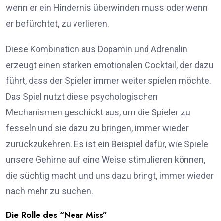
Sample
wenn er ein Hindernis überwinden muss oder wenn
er befürchtet, zu verlieren.
Diese Kombination aus Dopamin und Adrenalin
erzeugt einen starken emotionalen Cocktail, der dazu
führt, dass der Spieler immer weiter spielen möchte.
Das Spiel nutzt diese psychologischen
Mechanismen geschickt aus, um die Spieler zu
fesseln und sie dazu zu bringen, immer wieder
zurückzukehren. Es ist ein Beispiel dafür, wie Spiele
unsere Gehirne auf eine Weise stimulieren können,
die süchtig macht und uns dazu bringt, immer wieder
nach mehr zu suchen.
Die Rolle des “Near Miss”