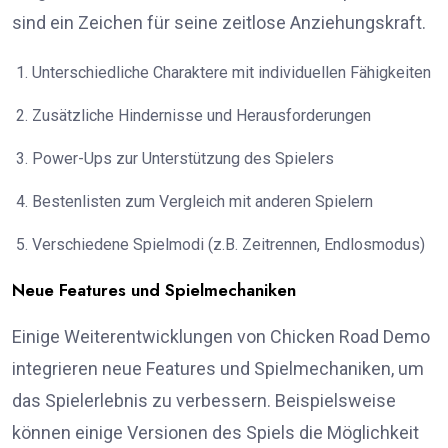
sind ein Zeichen für seine zeitlose Anziehungskraft.
Unterschiedliche Charaktere mit individuellen Fähigkeiten
Zusätzliche Hindernisse und Herausforderungen
Power-Ups zur Unterstützung des Spielers
Bestenlisten zum Vergleich mit anderen Spielern
Verschiedene Spielmodi (z.B. Zeitrennen, Endlosmodus)
Neue Features und Spielmechaniken
Einige Weiterentwicklungen von Chicken Road Demo
integrieren neue Features und Spielmechaniken, um
das Spielerlebnis zu verbessern. Beispielsweise
können einige Versionen des Spiels die Möglichkeit