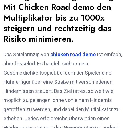
Mit Chicken Road demo den
Multiplikator bis zu 1000x
steigern und rechtzeitig das
Risiko minimieren.
Das Spielprinzip von
chicken road demo
ist einfach,
aber fesselnd. Es handelt sich um ein
Geschicklichkeitsspiel, bei dem der Spieler eine
Hühnerfigur über eine Straße mit verschiedenen
Hindernissen steuert. Das Ziel ist es, so weit wie
möglich zu gelangen, ohne von einem Hindernis
getroffen zu werden, und dabei den Multiplikator zu
erhöhen. Jedes erfolgreiche Überwinden eines
Hindernisses steigert den Gewinnpotenzial, jedoch