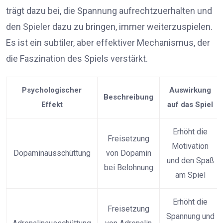
trägt dazu bei, die Spannung aufrechtzuerhalten und
den Spieler dazu zu bringen, immer weiterzuspielen.
Es ist ein subtiler, aber effektiver Mechanismus, der
die Faszination des Spiels verstärkt.
Psychologischer
Auswirkung
Beschreibung
Effekt
auf das Spiel
Erhöht die
Freisetzung
Motivation
Dopaminausschüttung
von Dopamin
und den Spaß
bei Belohnung
am Spiel
Erhöht die
Freisetzung
Spannung und