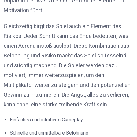
Dopamin frei, was zu einem Gefühl der Freude und
Motivation führt.
Generate Premium Leads
Gleichzeitig birgt das Spiel auch ein Element des
with WHOIS Database
Risikos. Jeder Schritt kann das Ende bedeuten, was
Access Multiple Database Types for
einen Adrenalinstoß auslöst. Diese Kombination aus
Targeted Lead Generation
Belohnung und Risiko macht das Spiel so fesselnd
Our WHOIS Databases
und süchtig machend. Die Spieler werden dazu
motiviert, immer weiterzuspielen, um den
Track domain
Historical
ownership
Multiplikator weiter zu steigern und den potenziellen
WHOIS
changes over
Database
Gewinn zu maximieren. Die Angst, alles zu verlieren,
time
kann dabei eine starke treibende Kraft sein.
Filtered &
Clean
Historical
verified
Einfaches und intuitives Gameplay
WHOIS
historical
Database
records
Schnelle und unmittelbare Belohnung