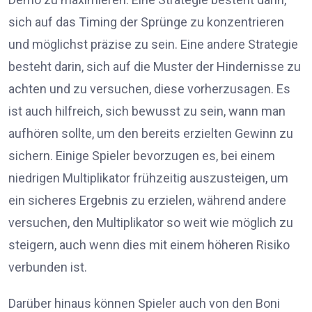
sich auf das Timing der Sprünge zu konzentrieren
und möglichst präzise zu sein. Eine andere Strategie
besteht darin, sich auf die Muster der Hindernisse zu
achten und zu versuchen, diese vorherzusagen. Es
ist auch hilfreich, sich bewusst zu sein, wann man
aufhören sollte, um den bereits erzielten Gewinn zu
sichern. Einige Spieler bevorzugen es, bei einem
niedrigen Multiplikator frühzeitig auszusteigen, um
ein sicheres Ergebnis zu erzielen, während andere
versuchen, den Multiplikator so weit wie möglich zu
steigern, auch wenn dies mit einem höheren Risiko
verbunden ist.
Darüber hinaus können Spieler auch von den Boni