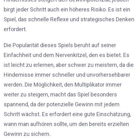
birgt jeder Schritt auch ein höheres Risiko. Es ist ein
Spiel, das schnelle Reflexe und strategisches Denken
erfordert.
Die Popularität dieses Spiels beruht auf seiner
Einfachheit und dem Nervenkitzel, den es bietet. Es
ist leicht zu erlernen, aber schwer zu meistern, da die
Hindernisse immer schneller und unvorhersehbarer
werden. Die Möglichkeit, den Multiplikator immer
weiter zu steigern, macht das Spiel besonders
spannend, da der potenzielle Gewinn mit jedem
Schritt wächst. Es erfordert eine gute Einschätzung,
wann man aufhören sollte, um den bereits erzielten
Gewinn zu sichern.