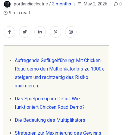
portlandiaelectric /
3 months
May 2, 2026
0
9 min read
Aufregende Geflügelführung: Mit Chicken
Road demo den Multiplikator bis zu 1000x
steigern und rechtzeitig das Risiko
minimieren.
Das Spielprinzip im Detail: Wie
funktioniert Chicken Road Demo?
Die Bedeutung des Multiplikators
Strategien zur Maximierung des Gewinns