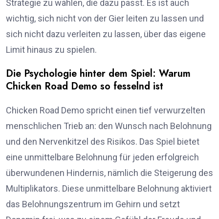
Strategie zu wählen, die dazu passt. Es ist auch
wichtig, sich nicht von der Gier leiten zu lassen und
sich nicht dazu verleiten zu lassen, über das eigene
Limit hinaus zu spielen.
Die Psychologie hinter dem Spiel: Warum
Chicken Road Demo so fesselnd ist
Chicken Road Demo spricht einen tief verwurzelten
menschlichen Trieb an: den Wunsch nach Belohnung
und den Nervenkitzel des Risikos. Das Spiel bietet
eine unmittelbare Belohnung für jeden erfolgreich
überwundenen Hindernis, nämlich die Steigerung des
Multiplikators. Diese unmittelbare Belohnung aktiviert
das Belohnungszentrum im Gehirn und setzt
GetWhoisDB.com