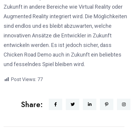
Zukunft in andere Bereiche wie Virtual Reality oder
Augmented Reality integriert wird. Die Möglichkeiten
sind endlos und es bleibt abzuwarten, welche
innovativen Ansätze die Entwickler in Zukunft
entwickeln werden. Es ist jedoch sicher, dass
Chicken Road Demo auch in Zukunft ein beliebtes
und fesselndes Spiel bleiben wird.
Post Views:
77
Share: