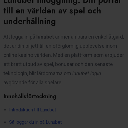
Lunubet inloggning: Din portal
till en världen av spel och
underhållning
Att logga in på
lunubet
är mer än bara en enkel åtgärd;
det är din biljett till en oförglömlig upplevelse inom
online kasino världen. Med en plattform som erbjuder
ett brett utbud av spel, bonusar och den senaste
teknologin, blir lärdomarna om
lunubet login
avgörande för alla spelare.
Innehållsförteckning
Introduktion till Lunubet
Så loggar du in på Lunubet