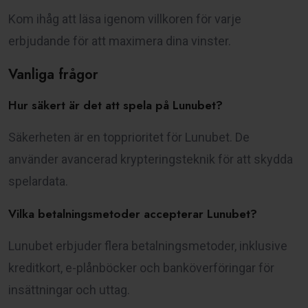
Kom ihåg att läsa igenom villkoren för varje
erbjudande för att maximera dina vinster.
Vanliga frågor
Hur säkert är det att spela på Lunubet?
Säkerheten är en topprioritet för Lunubet. De
använder avancerad krypteringsteknik för att skydda
spelardata.
Vilka betalningsmetoder accepterar Lunubet?
Lunubet erbjuder flera betalningsmetoder, inklusive
kreditkort, e-plånböcker och banköverföringar för
insättningar och uttag.