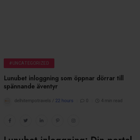
#UNCATEGORIZED
Lunubet inloggning som öppnar dörrar till
spännande äventyr
delhitempotravels /
22 hours
0
4 min read