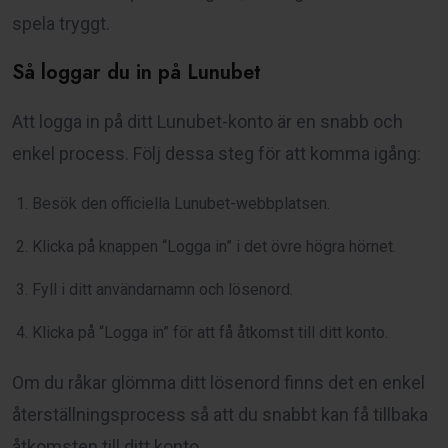
spela tryggt.
Så loggar du in på Lunubet
Att logga in på ditt Lunubet-konto är en snabb och
enkel process. Följ dessa steg för att komma igång:
Besök den officiella Lunubet-webbplatsen.
Klicka på knappen “Logga in” i det övre högra hörnet.
Fyll i ditt användarnamn och lösenord.
Klicka på “Logga in” för att få åtkomst till ditt konto.
Om du råkar glömma ditt lösenord finns det en enkel
återställningsprocess så att du snabbt kan få tillbaka
åtkomsten till ditt konto.