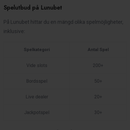
Spelutbud på Lunubet
På Lunubet hittar du en mängd olika spelmöjligheter,
inklusive:
Spelkategori
Antal Spel
Vide slots
200+
Bordsspel
50+
Live dealer
20+
Jackpotspel
30+