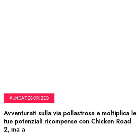
#UNCATEGORIZED
Avventurati sulla via pollastrosa e moltiplica le
tue potenziali ricompense con Chicken Road
2, ma a