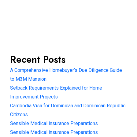
Recent Posts
A Comprehensive Homebuyer’s Due Diligence Guide
to M3M Mansion
Setback Requirements Explained for Home
Improvement Projects
Cambodia Visa for Dominican and Dominican Republic
Citizens
Sensible Medical insurance Preparations
Sensible Medical insurance Preparations