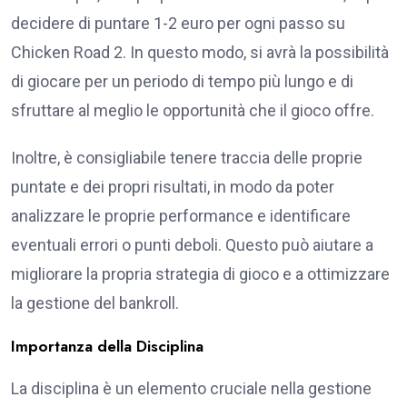
decidere di puntare 1-2 euro per ogni passo su
Chicken Road 2. In questo modo, si avrà la possibilità
di giocare per un periodo di tempo più lungo e di
sfruttare al meglio le opportunità che il gioco offre.
Inoltre, è consigliabile tenere traccia delle proprie
puntate e dei propri risultati, in modo da poter
analizzare le proprie performance e identificare
eventuali errori o punti deboli. Questo può aiutare a
migliorare la propria strategia di gioco e a ottimizzare
la gestione del bankroll.
Importanza della Disciplina
La disciplina è un elemento cruciale nella gestione