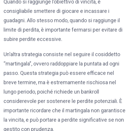
Quando si raggiunge l’obiettivo di vincita, è
consigliabile smettere di giocare e incassare i
guadagni. Allo stesso modo, quando si raggiunge il
limite di perdita, è importante fermarsi per evitare di
subire perdite eccessive.
Un’altra strategia consiste nel seguire il cosiddetto
“martingala”, ovvero raddoppiare la puntata ad ogni
passo. Questa strategia può essere efficace nel
breve termine, ma è estremamente rischiosa nel
lungo periodo, poiché richiede un bankroll
considerevole per sostenere le perdite potenziali. È
importante ricordare che il martingala non garantisce
la vincita, e può portare a perdite significative se non
gestito con prudenza.