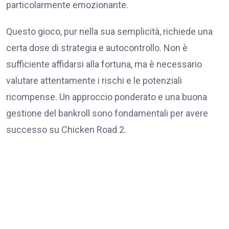
particolarmente emozionante.
Questo gioco, pur nella sua semplicità, richiede una
certa dose di strategia e autocontrollo. Non è
sufficiente affidarsi alla fortuna, ma è necessario
valutare attentamente i rischi e le potenziali
ricompense. Un approccio ponderato e una buona
gestione del bankroll sono fondamentali per avere
successo su Chicken Road 2.