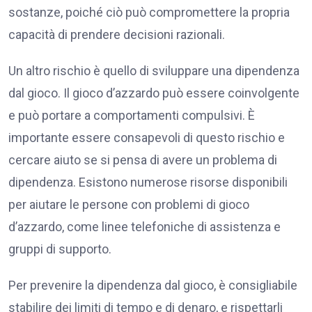
sostanze, poiché ciò può compromettere la propria
capacità di prendere decisioni razionali.
Un altro rischio è quello di sviluppare una dipendenza
dal gioco. Il gioco d’azzardo può essere coinvolgente
e può portare a comportamenti compulsivi. È
importante essere consapevoli di questo rischio e
cercare aiuto se si pensa di avere un problema di
dipendenza. Esistono numerose risorse disponibili
per aiutare le persone con problemi di gioco
d’azzardo, come linee telefoniche di assistenza e
gruppi di supporto.
Per prevenire la dipendenza dal gioco, è consigliabile
stabilire dei limiti di tempo e di denaro, e rispettarli