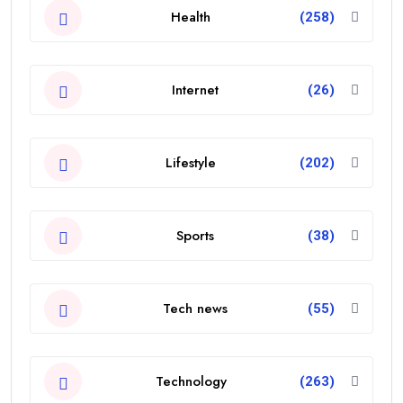
Health
(258)
Internet
(26)
Lifestyle
(202)
Sports
(38)
Tech news
(55)
Technology
(263)