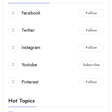
Facebook
Follow
Twitter
Follow
Instagram
Follow
Youtube
Subscribe
Pinterest
Follow
Hot Topics