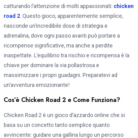
catturando l’attenzione di molti appassionati:
chicken
road 2
. Questo gioco, apparentemente semplice,
nasconde un’incredibile dose di strategia e
adrenalina, dove ogni passo avanti può portare a
ricompense significative, ma anche a perdite
inaspettate. L’equilibrio tra rischio e ricompensa è la
chiave per dominare la via pollastrosa e
massimizzare i propri guadagni. Preparatevi ad
un’avventura emozionante!
Cos’è Chicken Road 2 e Come Funziona?
Chicken Road 2 è un gioco d’azzardo online che si
basa su un concetto tanto semplice quanto
avvincente: guidare una gallina lungo un percorso