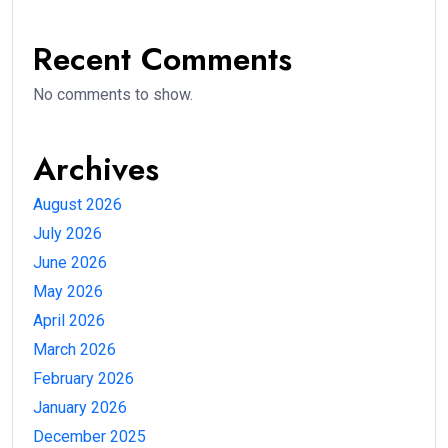
Recent Comments
No comments to show.
Archives
August 2026
July 2026
June 2026
May 2026
April 2026
March 2026
February 2026
January 2026
December 2025