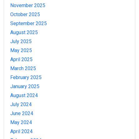
November 2025
October 2025
September 2025
August 2025
July 2025
May 2025
April 2025
March 2025
February 2025
January 2025
August 2024
July 2024
June 2024
May 2024
April 2024