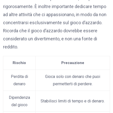
rigorosamente. È inoltre importante dedicare tempo
ad altre attività che ci appassionano, in modo da non
concentrarsi esclusivamente sul gioco d’azzardo.
Ricorda che il gioco d’azzardo dovrebbe essere
considerato un divertimento, e non una fonte di
reddito.
Rischio
Precauzione
Perdita di
Gioca solo con denaro che puoi
denaro
permetterti di perdere.
Dipendenza
Stabilisci limiti di tempo e di denaro.
dal gioco