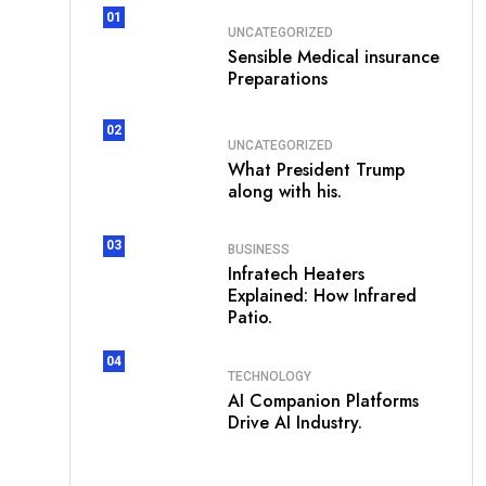
01
UNCATEGORIZED
Sensible Medical insurance
Preparations
02
UNCATEGORIZED
What President Trump
along with his.
03
BUSINESS
Infratech Heaters
Explained: How Infrared
Patio.
04
TECHNOLOGY
AI Companion Platforms
Drive AI Industry.