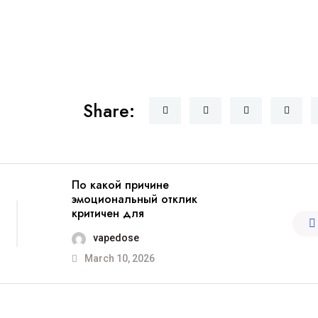
Share:
По какой причине
эмоциональный отклик
критичен для
vapedose
March 10, 2026