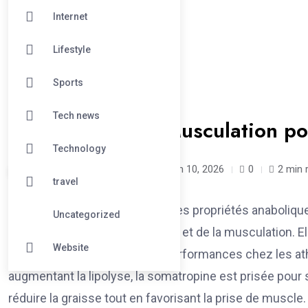
Internet
Lifestyle
Sports
#UNCATEGORIZED
Tech news
Somatropine en Musculation po
Technology
vapedose /
5 months
March 10, 2026
0
2 min 
travel
La somatropine, connue pour ses propriétés anaboliqu
Uncategorized
utilisée dans le monde du sport et de la musculation. El
Website
récupération et optimise les performances chez les ath
augmentant la lipolyse, la somatropine est prisée pour 
réduire la graisse tout en favorisant la prise de muscle.