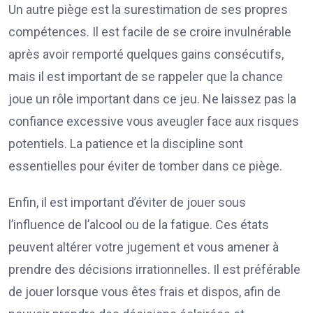
Un autre piège est la surestimation de ses propres
compétences. Il est facile de se croire invulnérable
après avoir remporté quelques gains consécutifs,
mais il est important de se rappeler que la chance
joue un rôle important dans ce jeu. Ne laissez pas la
confiance excessive vous aveugler face aux risques
potentiels. La patience et la discipline sont
essentielles pour éviter de tomber dans ce piège.
Enfin, il est important d’éviter de jouer sous
l’influence de l’alcool ou de la fatigue. Ces états
peuvent altérer votre jugement et vous amener à
prendre des décisions irrationnelles. Il est préférable
de jouer lorsque vous êtes frais et dispos, afin de