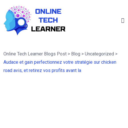
Online Tech Learner Blogs Post
>
Blog
>
Uncategorized
>
Audace et gain perfectionnez votre stratégie sur chicken
road avis, et retirez vos profits avant la