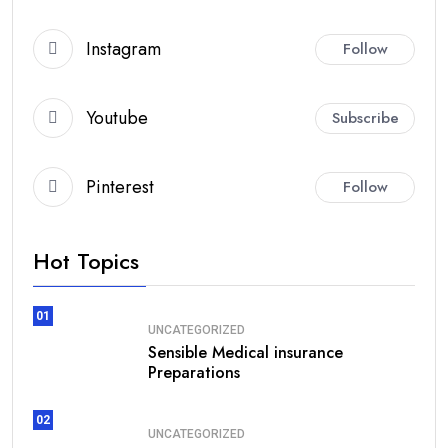
Instagram
Follow
Youtube
Subscribe
Pinterest
Follow
Hot Topics
01
UNCATEGORIZED
Sensible Medical insurance
Preparations
02
UNCATEGORIZED