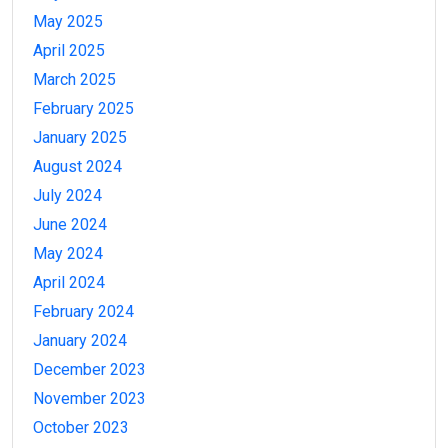
May 2025
April 2025
March 2025
February 2025
January 2025
August 2024
July 2024
June 2024
May 2024
April 2024
February 2024
January 2024
December 2023
November 2023
October 2023