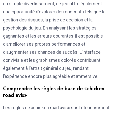
du simple divertissement, ce jeu offre également
une opportunité d’explorer des concepts tels que la
gestion des risques, la prise de décision et la
psychologie du jeu. En analysant les stratégies
gagnantes et les erreurs courantes, il est possible
d’améliorer ses propres performances et
d’augmenter ses chances de succès. L’interface
conviviale et les graphismes colorés contribuent
également à l’attrait général du jeu, rendant
l’expérience encore plus agréable et immersive.
Comprendre les règles de base de «chicken
road avis»
Les règles de «chicken road avis» sont étonnamment