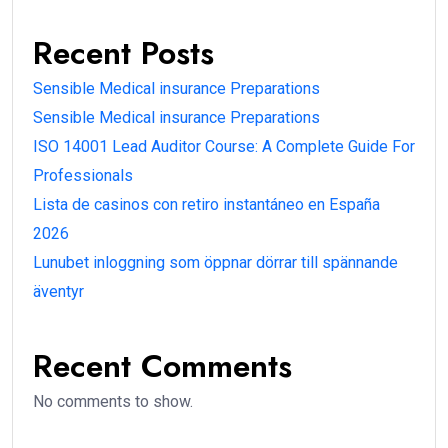
Recent Posts
Sensible Medical insurance Preparations
Sensible Medical insurance Preparations
ISO 14001 Lead Auditor Course: A Complete Guide For
Professionals
Lista de casinos con retiro instantáneo en España
2026
Lunubet inloggning som öppnar dörrar till spännande
äventyr
Recent Comments
No comments to show.