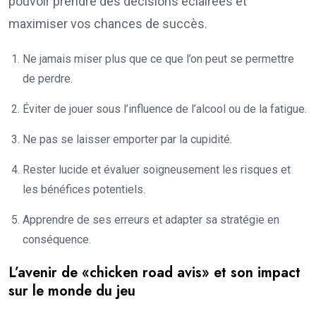
pouvoir prendre des décisions éclairées et
maximiser vos chances de succès.
Ne jamais miser plus que ce que l’on peut se permettre
de perdre.
Éviter de jouer sous l’influence de l’alcool ou de la fatigue.
Ne pas se laisser emporter par la cupidité.
Rester lucide et évaluer soigneusement les risques et
les bénéfices potentiels.
Apprendre de ses erreurs et adapter sa stratégie en
conséquence.
L’avenir de «chicken road avis» et son impact
sur le monde du jeu