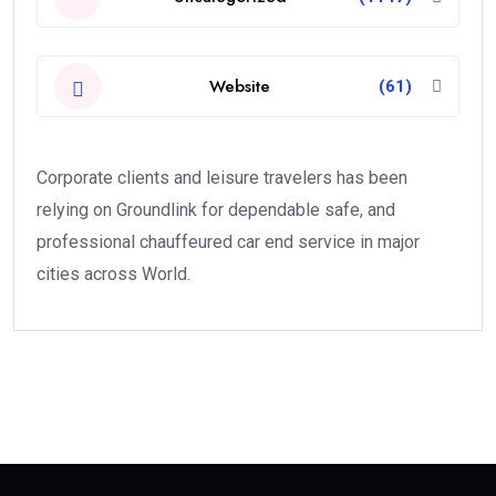
Website
(61)
Corporate clients and leisure travelers has been
relying on Groundlink for dependable safe, and
professional chauffeured car end service in major
cities across World.