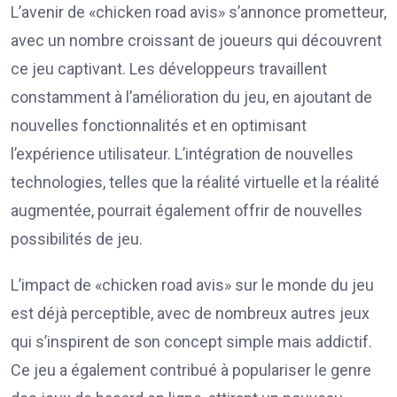
L’avenir de «chicken road avis» s’annonce prometteur,
avec un nombre croissant de joueurs qui découvrent
ce jeu captivant. Les développeurs travaillent
constamment à l’amélioration du jeu, en ajoutant de
nouvelles fonctionnalités et en optimisant
l’expérience utilisateur. L’intégration de nouvelles
technologies, telles que la réalité virtuelle et la réalité
augmentée, pourrait également offrir de nouvelles
possibilités de jeu.
L’impact de «chicken road avis» sur le monde du jeu
est déjà perceptible, avec de nombreux autres jeux
qui s’inspirent de son concept simple mais addictif.
Ce jeu a également contribué à populariser le genre