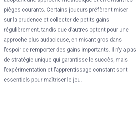
pièges courants. Certains joueurs préfèrent miser
sur la prudence et collecter de petits gains
régulièrement, tandis que d’autres optent pour une
approche plus audacieuse, en misant gros dans
l’espoir de remporter des gains importants. Il n’y a pas
de stratégie unique qui garantisse le succès, mais
l’expérimentation et l’apprentissage constant sont
essentiels pour maîtriser le jeu.