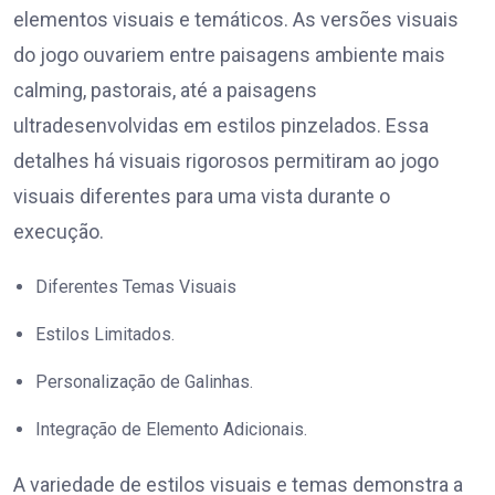
elementos visuais e temáticos. As versões visuais
do jogo ouvariem entre paisagens ambiente mais
calming, pastorais, até a paisagens
ultradesenvolvidas em estilos pinzelados. Essa
detalhes há visuais rigorosos permitiram ao jogo
visuais diferentes para uma vista durante o
execução.
Diferentes Temas Visuais
Estilos Limitados.
Personalização de Galinhas.
Integração de Elemento Adicionais.
A variedade de estilos visuais e temas demonstra a