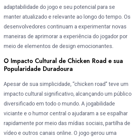
adaptabilidade do jogo e seu potencial para se
manter atualizado e relevante ao longo do tempo. Os
desenvolvedores continuam a experimentar novas
maneiras de aprimorar a experiência do jogador por
meio de elementos de design emocionantes.
O Impacto Cultural de Chicken Road e sua
Popularidade Duradoura
Apesar de sua simplicidade, “chicken road” teve um
impacto cultural significativo, alcançando um público
diversificado em todo o mundo. A jogabilidade
viciante e o humor central o ajudaram a se espalhar
rapidamente por meio das mídias sociais, partilha de
vídeo e outros canais online. O jogo gerou uma