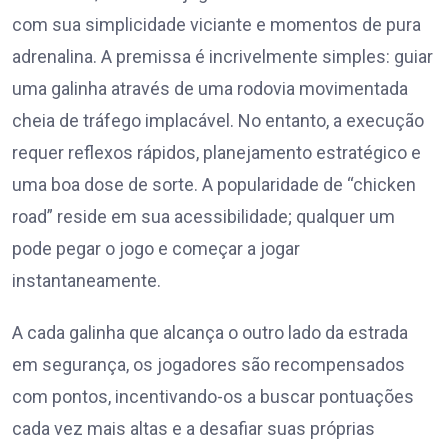
com sua simplicidade viciante e momentos de pura
adrenalina. A premissa é incrivelmente simples: guiar
uma galinha através de uma rodovia movimentada
cheia de tráfego implacável. No entanto, a execução
requer reflexos rápidos, planejamento estratégico e
uma boa dose de sorte. A popularidade de “chicken
road” reside em sua acessibilidade; qualquer um
pode pegar o jogo e começar a jogar
instantaneamente.
A cada galinha que alcança o outro lado da estrada
em segurança, os jogadores são recompensados
com pontos, incentivando-os a buscar pontuações
cada vez mais altas e a desafiar suas próprias