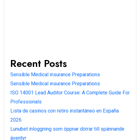
Recent Posts
Sensible Medical insurance Preparations
Sensible Medical insurance Preparations
ISO 14001 Lead Auditor Course: A Complete Guide For
Professionals
Lista de casinos con retiro instantáneo en España
2026
Lunubet inloggning som öppnar dörrar till spännande
äventyr