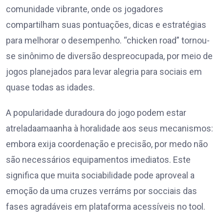
comunidade vibrante, onde os jogadores
compartilham suas pontuações, dicas e estratégias
para melhorar o desempenho. “chicken road” tornou-
se sinônimo de diversão despreocupada, por meio de
jogos planejados para levar alegria para sociais em
quase todas as idades.
A popularidade duradoura do jogo podem estar
atreladaamaanha à horalidade aos seus mecanismos:
embora exija coordenação e precisão, por medo não
são necessários equipamentos imediatos. Este
significa que muita sociabilidade pode aproveal a
emoção da uma cruzes verráms por socciais das
fases agradáveis em plataforma acessíveis no tool.