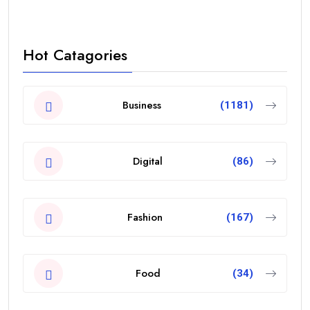
Hot Catagories
Business
(1181)
Digital
(86)
Fashion
(167)
Food
(34)