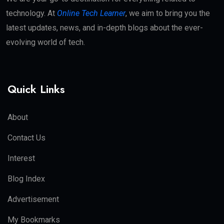
technology. At
Online Tech Learner
, we aim to bring you the
latest updates, news, and in-depth blogs about the ever-
evolving world of tech.
Quick Links
About
Contact Us
Interest
Blog Index
Advertisement
My Bookmarks