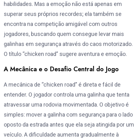
habilidades. Mas a emoção não está apenas em
superar seus próprios recordes; ela também se
encontra na competição amigável com outros
jogadores, buscando quem consegue levar mais
galinhas em segurança através do caos motorizado.
O título “chicken road” sugere aventura e emoção.
A Mecânica e o Desafio Central do Jogo
A mecânica de “chicken road” é direta e fácil de
entender. O jogador controla uma galinha que tenta
atravessar uma rodovia movimentada. O objetivo é
simples: mover a galinha com segurança para o lado
oposto da estrada antes que ela seja atingida por um
veículo. A dificuldade aumenta gradualmente à