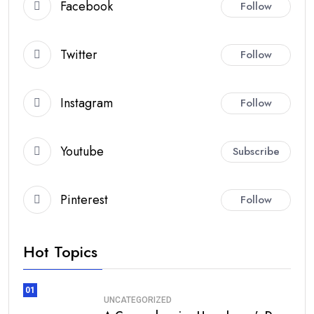
Facebook
Follow
Twitter
Follow
Instagram
Follow
Youtube
Subscribe
Pinterest
Follow
Hot Topics
01
UNCATEGORIZED