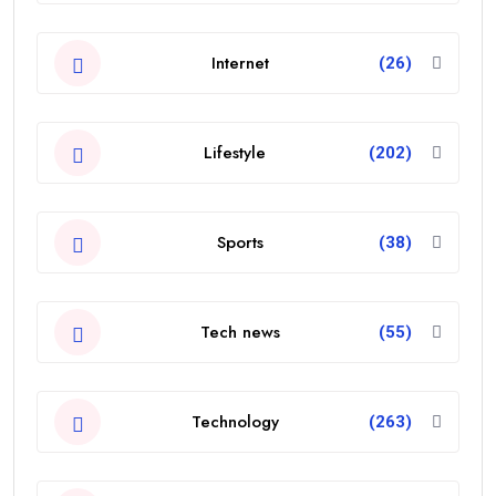
Internet
(26)
Lifestyle
(202)
Sports
(38)
Tech news
(55)
Technology
(263)