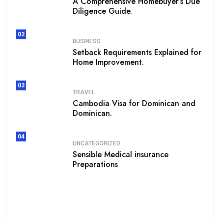
A Comprehensive Homebuyer’s Due
Diligence Guide.
02
BUSINESS
Setback Requirements Explained for
Home Improvement.
03
TRAVEL
Cambodia Visa for Dominican and
Dominican.
04
UNCATEGORIZED
Sensible Medical insurance
Preparations