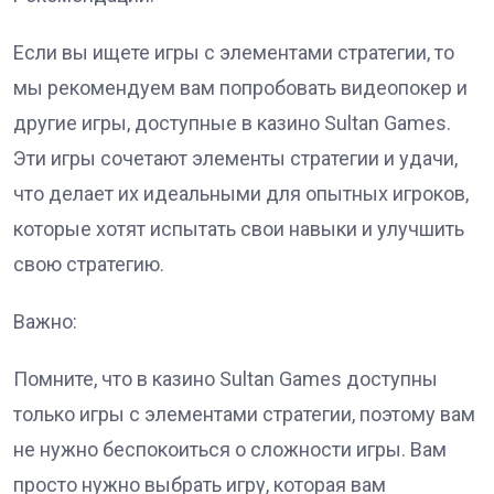
Если вы ищете игры с элементами стратегии, то
мы рекомендуем вам попробовать видеопокер и
другие игры, доступные в казино Sultan Games.
Эти игры сочетают элементы стратегии и удачи,
что делает их идеальными для опытных игроков,
которые хотят испытать свои навыки и улучшить
свою стратегию.
Важно:
Помните, что в казино Sultan Games доступны
только игры с элементами стратегии, поэтому вам
не нужно беспокоиться о сложности игры. Вам
просто нужно выбрать игру, которая вам