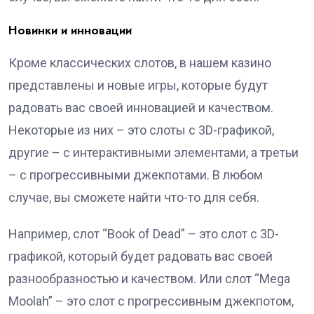
Новинки и инновации
Кроме классических слотов, в нашем казино
представлены и новые игры, которые будут
радовать вас своей инновацией и качеством.
Некоторые из них – это слоты с 3D-графикой,
другие – с интерактивными элементами, а третьи
– с прогрессивными джекпотами. В любом
случае, вы сможете найти что-то для себя.
Например, слот “Book of Dead” – это слот с 3D-
графикой, который будет радовать вас своей
разнообразностью и качеством. Или слот “Mega
Moolah” – это слот с прогрессивным джекпотом,