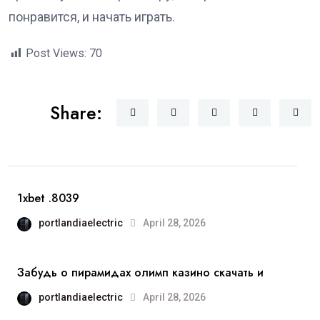
понравится, и начать играть.
Post Views:
70
Share:
1xbet .8039
portlandiaelectric
April 28, 2026
Забудь о пирамидах олимп казино скачать и
portlandiaelectric
April 28, 2026