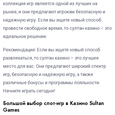
коллекция игр является одной из лучших на
рынке, и они предлагают игрокам безопасную и
надежную игру. Если вы ищете новый способ
провести свободное время, то султан казино – это
идеальное решение.
Рекомендация: Если вы ищете новый способ
развлекаться, то султан казино – это лучшее
место для вас. Они предлагают широкий спектр
игр, безопасную и надежную игру, а также
различные бонусы и программы лояльности.
Начните играть сегодня!
Большой выбор слот-игр в Казино Sultan
Games