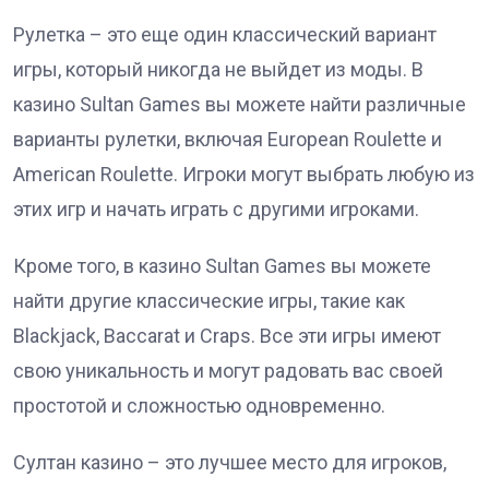
Рулетка – это еще один классический вариант
игры, который никогда не выйдет из моды. В
казино Sultan Games вы можете найти различные
варианты рулетки, включая European Roulette и
American Roulette. Игроки могут выбрать любую из
этих игр и начать играть с другими игроками.
Кроме того, в казино Sultan Games вы можете
найти другие классические игры, такие как
Blackjack, Baccarat и Craps. Все эти игры имеют
свою уникальность и могут радовать вас своей
простотой и сложностью одновременно.
Султан казино – это лучшее место для игроков,