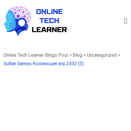
Online Tech Learner Blogs Post
>
Blog
>
Uncategorized
>
Sultan Games Коллекция игр.2432 (3)