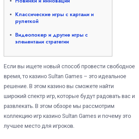
Новинки и инновации
Классические игры с картами и
рулеткой
Видеопокер и другие игры с
элементами стратегии
Если вы ищете новый способ провести свободное
время, то казино Sultan Games – это идеальное
решение. В этом казино вы сможете найти
широкий спектр игр, которые будут радовать вас и
развлекать. В этом обзоре мы рассмотрим
коллекцию игр казино Sultan Games и почему это
лучшее место для игроков.