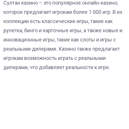
Султан казино – это популярное онлайн-казино,
которое предлагает игрокам более 1 000 игр. В их
коллекции есть классические игры, такие как
рулетка, бинго и карточные игры, а также новые и
инновационные игры, такие как слоты и игры с
реальными дилерами. Казино также предлагает
игрокам возможность играть с реальными
дилерами, что добавляет реальности к игре.