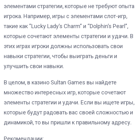
элементами стратегии, которые не требуют опыта
игрока. Например, игры с элементами слот-игр,
такие как “Lucky Lady’s Charm” и “Dolphin’s Pearl”,
которые сочетают элементы стратегии и удачи. В
этих играх игроки должны использовать свои
навыки стратегии, чтобы выиграть деньги и
улучшить свои навыки.
В целом, в казино Sultan Games вы найдете
множество интересных игр, которые сочетают
элементы стратегии и удачи. Если вы ищете игры,
которые будут радовать вас своей сложностью и
динамикой, то вы пришли к правильному адресу.
Рекомендации: