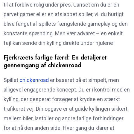
til at forblive rolig under pres. Uanset om du er en
garvet gamer eller en afslappet spiller, vil du hurtigt
blive fanget af spillets fængslende gameplay og den
konstante spænding. Men vær advaret – en enkelt
fejl kan sende din kylling direkte under hjulene!
Fjerkræets farlige færd: En detaljeret
gennemgang af chickenroad
Spillet
chickenroad
er baseret på et simpelt, men
alligevel engagerende koncept. Du er i kontrol med en
kylling, der desperat forsøger at krydse en stærkt
trafikeret vej. Din opgave er at guide kyllingen sikkert
mellem biler, lastbiler og andre farlige forhindringer
for at nå den anden side. Hver gang du klarer at