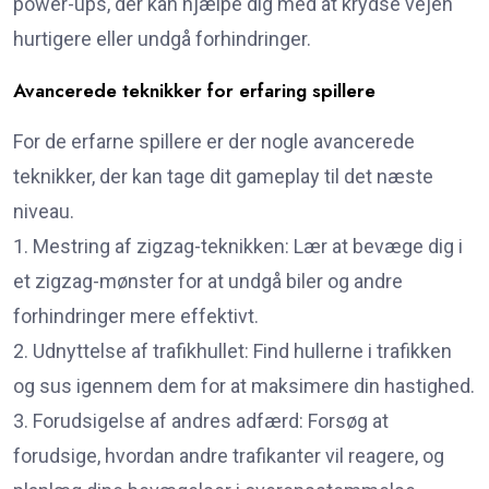
power-ups, der kan hjælpe dig med at krydse vejen
hurtigere eller undgå forhindringer.
Avancerede teknikker for erfaring spillere
For de erfarne spillere er der nogle avancerede
teknikker, der kan tage dit gameplay til det næste
niveau.
1. Mestring af zigzag-teknikken: Lær at bevæge dig i
et zigzag-mønster for at undgå biler og andre
forhindringer mere effektivt.
2. Udnyttelse af trafikhullet: Find hullerne i trafikken
og sus igennem dem for at maksimere din hastighed.
3. Forudsigelse af andres adfærd: Forsøg at
forudsige, hvordan andre trafikanter vil reagere, og