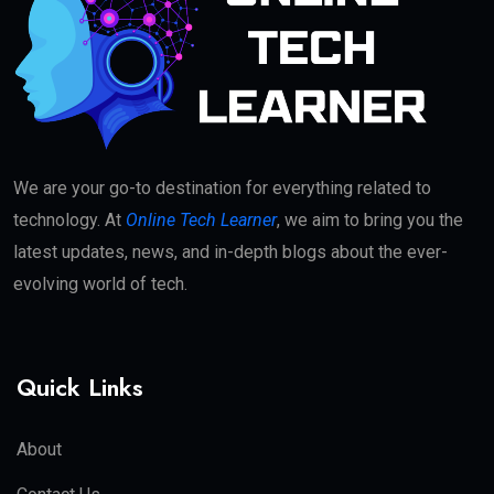
We are your go-to destination for everything related to
technology. At
Online Tech Learner
, we aim to bring you the
latest updates, news, and in-depth blogs about the ever-
evolving world of tech.
Quick Links
About