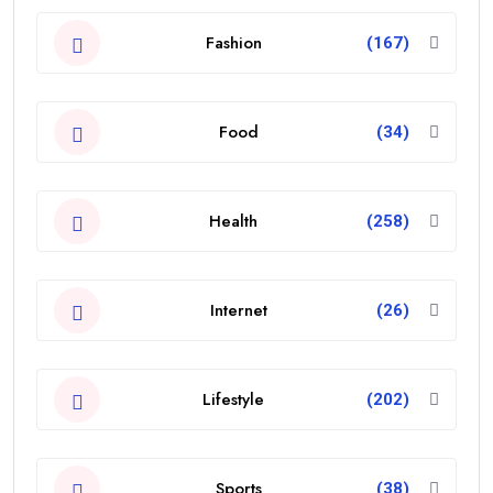
Fashion
(167)
Food
(34)
Health
(258)
Internet
(26)
Lifestyle
(202)
Sports
(38)