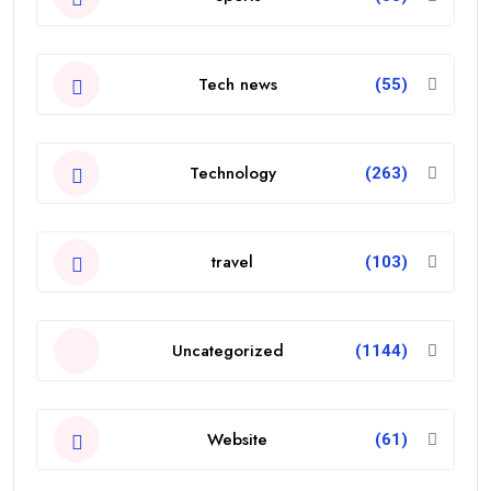
Tech news
(55)
Technology
(263)
travel
(103)
Uncategorized
(1144)
Website
(61)