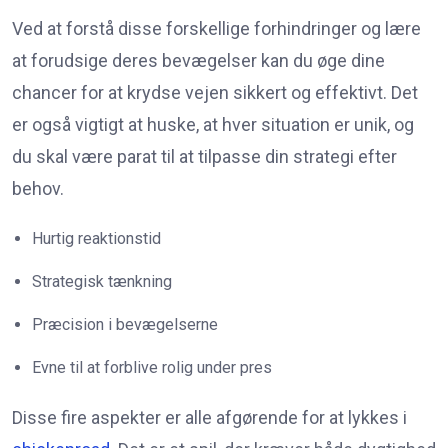
Ved at forstå disse forskellige forhindringer og lære
at forudsige deres bevægelser kan du øge dine
chancer for at krydse vejen sikkert og effektivt. Det
er også vigtigt at huske, at hver situation er unik, og
du skal være parat til at tilpasse din strategi efter
behov.
Hurtig reaktionstid
Strategisk tænkning
Præcision i bevægelserne
Evne til at forblive rolig under pres
Disse fire aspekter er alle afgørende for at lykkes i