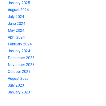
January 2025
August 2024
July 2024
June 2024
May 2024
April 2024
February 2024
January 2024
December 2023
November 2023
October 2023
August 2023
July 2023
January 2023