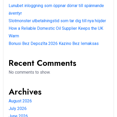
Lunubet inloggning som öppnar dörrar till spännande
äventyr
Slotmonster utbetalningstid som tar dig till nya höjder
How a Reliable Domestic Oil Supplier Keeps the UK
Warm
Bonusi Bez Depozīta 2026 Kazino Bez Iemaksas
Recent Comments
No comments to show.
Archives
August 2026
July 2026
June 2026