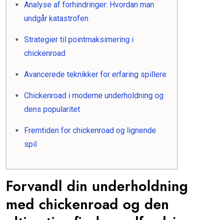
Analyse af forhindringer: Hvordan man
undgår katastrofen
Strategier til pointmaksimering i
chickenroad
Avancerede teknikker for erfaring spillere
Chickenroad i moderne underholdning og
dens popularitet
Fremtiden for chickenroad og lignende
spil
Forvandl din underholdning
med chickenroad og den