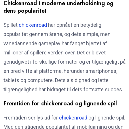
Chickenroad i moderne underholdning og
dens popularitet
Spillet
chickenroad
har opnået en betydelig
popularitet gennem årene, og dets simple, men
vanedannende gameplay har fanget hjertet af
millioner af spillere verden over. Det er blevet
genudgivet i forskellige formater og er tilgængeligt på
en bred vifte af platforme, herunder smartphones,
tablets og computere. Dets alsidighed og lette
tilgængelighed har bidraget til dets fortsatte succes.
Fremtiden for chickenroad og lignende spil
Fremtiden ser lys ud for
chickenroad
og lignende spil.
Med den stigende popularitet af mobilgaming og den