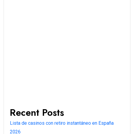
Recent Posts
Lista de casinos con retiro instantáneo en España
2026