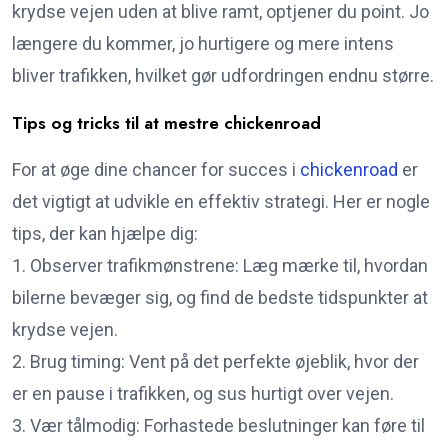
krydse vejen uden at blive ramt, optjener du point. Jo
længere du kommer, jo hurtigere og mere intens
bliver trafikken, hvilket gør udfordringen endnu større.
Tips og tricks til at mestre chickenroad
For at øge dine chancer for succes i
chickenroad
er
det vigtigt at udvikle en effektiv strategi. Her er nogle
tips, der kan hjælpe dig:
1. Observer trafikmønstrene: Læg mærke til, hvordan
bilerne bevæger sig, og find de bedste tidspunkter at
krydse vejen.
2. Brug timing: Vent på det perfekte øjeblik, hvor der
er en pause i trafikken, og sus hurtigt over vejen.
3. Vær tålmodig: Forhastede beslutninger kan føre til