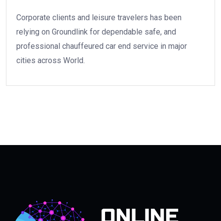
Corporate clients and leisure travelers has been
relying on Groundlink for dependable safe, and
professional chauffeured car end service in major
cities across World.