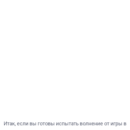
Итак, если вы готовы испытать волнение от игры в