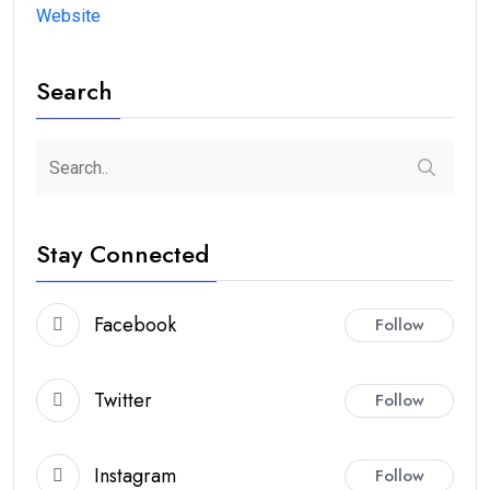
Website
Search
Stay Connected
Facebook
Follow
Twitter
Follow
Instagram
Follow