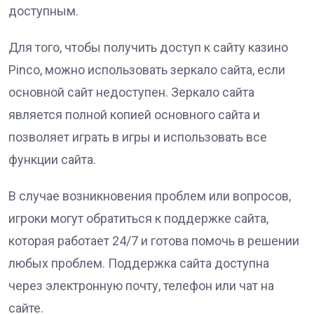
доступным.
Для того, чтобы получить доступ к сайту казино
Pinco, можно использовать зеркало сайта, если
основной сайт недоступен. Зеркало сайта
является полной копией основного сайта и
позволяет играть в игры и использовать все
функции сайта.
В случае возникновения проблем или вопросов,
игроки могут обратиться к поддержке сайта,
которая работает 24/7 и готова помочь в решении
любых проблем. Поддержка сайта доступна
через электронную почту, телефон или чат на
сайте.