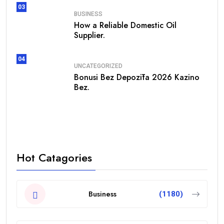
03
BUSINESS
How a Reliable Domestic Oil
Supplier.
04
UNCATEGORIZED
Bonusi Bez Depozīta 2026 Kazino
Bez.
Hot Catagories
Business
(1180)