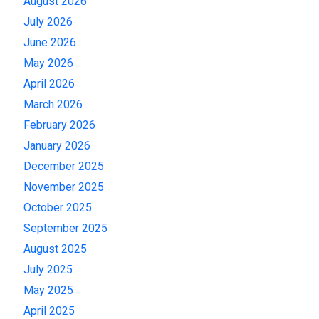
August 2026
July 2026
June 2026
May 2026
April 2026
March 2026
February 2026
January 2026
December 2025
November 2025
October 2025
September 2025
August 2025
July 2025
May 2025
April 2025