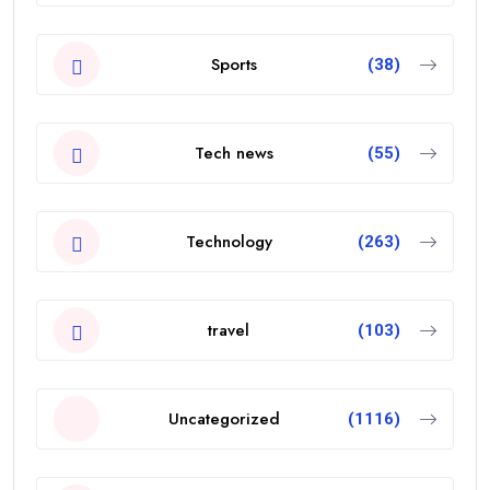
Sports
(38)
Tech news
(55)
Technology
(263)
travel
(103)
Uncategorized
(1116)