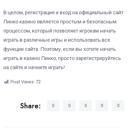
В целом, регистрация и вход на официальный сайт
Пинко казино является простым и безопасным
процессом, который позволяет игрокам начать
играть в различные игры и использовать все
функции сайта. Поэтому, если вы хотите начать
играть в казино Пинко, просто зарегистрируйтесь
на сайте и начните играть!
Post Views:
72
Share: