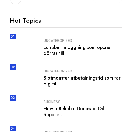
Hot Topics
01
UNCATEGORIZED
Lunubet inloggning som öppnar
dörrar till.
02
UNCATEGORIZED
Slotmonster utbetalningstid som tar
dig till.
03
BUSINESS
How a Reliable Domestic Oil
Supplier.
04