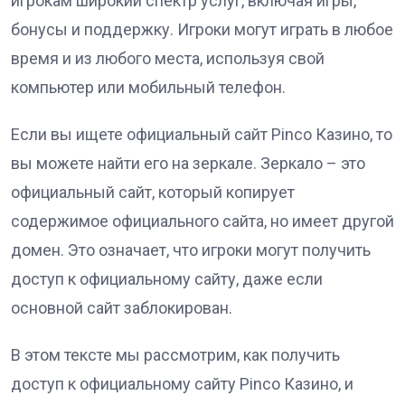
игрокам широкий спектр услуг, включая игры,
бонусы и поддержку. Игроки могут играть в любое
время и из любого места, используя свой
компьютер или мобильный телефон.
Если вы ищете официальный сайт Pinco Казино, то
вы можете найти его на зеркале. Зеркало – это
официальный сайт, который копирует
содержимое официального сайта, но имеет другой
домен. Это означает, что игроки могут получить
доступ к официальному сайту, даже если
основной сайт заблокирован.
В этом тексте мы рассмотрим, как получить
доступ к официальному сайту Pinco Казино, и