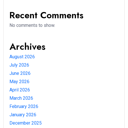
Recent Comments
No comments to show.
Archives
August 2026
July 2026
June 2026
May 2026
April 2026
March 2026
February 2026
January 2026
December 2025