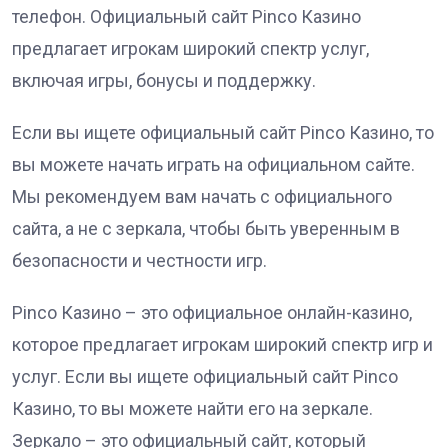
телефон. Официальный сайт Pinco Казино
предлагает игрокам широкий спектр услуг,
включая игры, бонусы и поддержку.
Если вы ищете официальный сайт Pinco Казино, то
вы можете начать играть на официальном сайте.
Мы рекомендуем вам начать с официального
сайта, а не с зеркала, чтобы быть уверенным в
безопасности и честности игр.
Pinco Казино – это официальное онлайн-казино,
которое предлагает игрокам широкий спектр игр и
услуг. Если вы ищете официальный сайт Pinco
Казино, то вы можете найти его на зеркале.
Зеркало – это официальный сайт, который