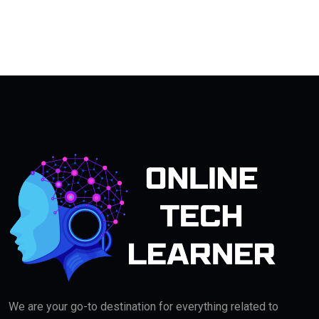
We are your go-to destination for everything related to