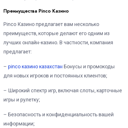
Преимущества Pinco Казино
Pinco Казино предлагает вам несколько
преимуществ, которые делают его одним из
лучших онлайн-казино. В частности, компания
предлагает:
–
pinco казино казахстан
Бонусы и промокоды
для новых игроков и постоянных клиентов;
– Широкий спектр игр, включая слоты, карточные
игры и рулетку;
– Безопасность и конфиденциальность вашей
информации;