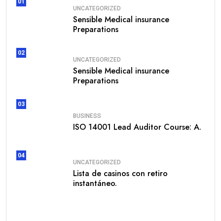
01
UNCATEGORIZED
Sensible Medical insurance
Preparations
02
UNCATEGORIZED
Sensible Medical insurance
Preparations
03
BUSINESS
ISO 14001 Lead Auditor Course: A.
04
UNCATEGORIZED
Lista de casinos con retiro
instantáneo.