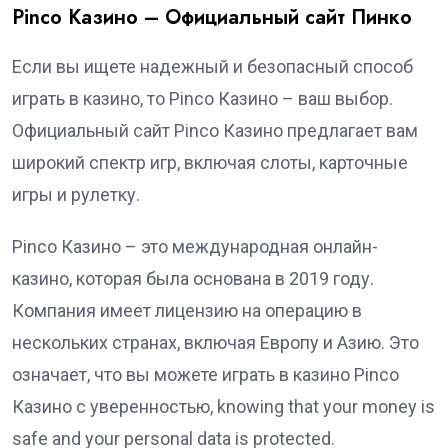
Pinco Казино – Официальный сайт Пинко
Если вы ищете надежный и безопасный способ
играть в казино, то Pinco Казино – ваш выбор.
Официальный сайт Pinco Казино предлагает вам
широкий спектр игр, включая слоты, карточные
игры и рулетку.
Pinco Казино – это международная онлайн-
казино, которая была основана в 2019 году.
Компания имеет лицензию на операцию в
нескольких странах, включая Европу и Азию. Это
означает, что вы можете играть в казино Pinco
Казино с уверенностью, knowing that your money is
safe and your personal data is protected.