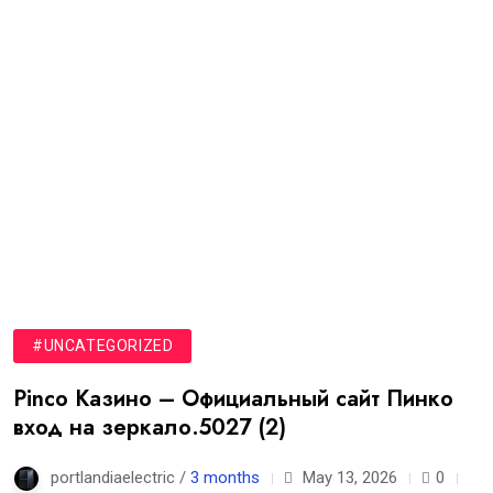
#UNCATEGORIZED
Pinco Казино – Официальный сайт Пинко
вход на зеркало.5027 (2)
portlandiaelectric /
3 months
May 13, 2026
0