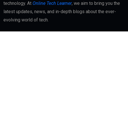
technology. At
Online Tech Learner
, we aim to bring you the
latest updates, news, and in-depth blogs about the ever-
evolving world of tech.
Quick Links
About
Contact Us
Interest
Blog Index
Advertisement
My Bookmarks