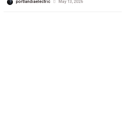
portlandiaelectric
May 13, 2026