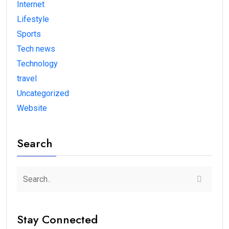
Internet
Lifestyle
Sports
Tech news
Technology
travel
Uncategorized
Website
Search
Stay Connected