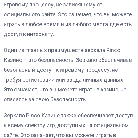
игровому процессу, не зависящему от
официального сайта. Это означает, что вы можете
играть в любое время и из любого места, где есть
доступ к интернету.
Один из главных преимуществ зеркала Pinco
Казино – это безопасность. Зеркало обеспечивает
безопасный доступ к игровому процессу, не
требуя регистрации или ввода личных данных.
Это означает, что вы можете играть в казино, не
опасаясь за свою безопасность.
Зеркало Pinco Казино также обеспечивает доступ
к всему спектру игр, доступных на официальном
сайте. Это означает, что вы можете играть в