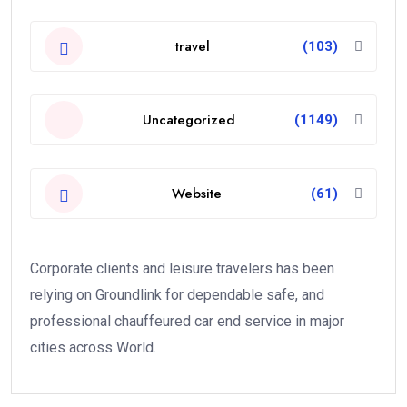
travel
(103)
Uncategorized
(1149)
Website
(61)
Corporate clients and leisure travelers has been
relying on Groundlink for dependable safe, and
professional chauffeured car end service in major
cities across World.