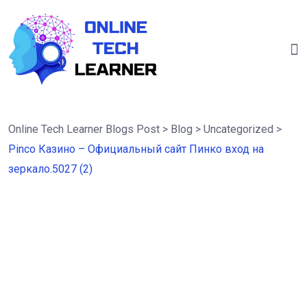
Online Tech Learner Blogs Post
>
Blog
>
Uncategorized
>
Pinco Казино – Официальный сайт Пинко вход на
зеркало.5027 (2)