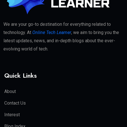
We are your go-to destination for everything related to
technology. At
Online Tech Learner
, we aim to bring you the
latest updates, news, and in-depth blogs about the ever-
evolving world of tech.
Quick Links
About
Contact Us
Interest
Blog Index