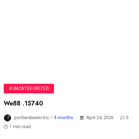
#UNCATEGORIZED
We88 .15740
portlandiaelectric /
4 months
April 24, 2026
0
1 min read