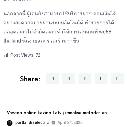
นอกจากนี้ ผู้เล่นยังสามารถใช้บริการฝาก-ถอนเงินได้
อย่างสะดวกสบายผ่านระบบอัตโนมัติ ทำรายการได้
ตลอดเวลาไม่จำกัดเวลา ทำให้การเล่นเกมที่ we88
thailand นั้นง่ายและรวดเร็วมากขึ้น.
Post Views:
72
Share:
Vavada online kazino Latvij iemaksu metodes un
portlandiaelectric
April 24, 2026