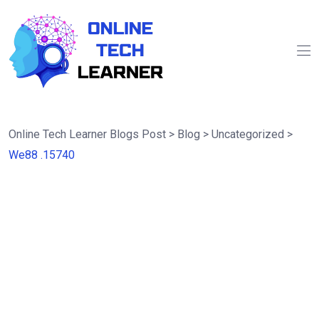
Online Tech Learner Blogs Post
>
Blog
>
Uncategorized
>
We88 .15740