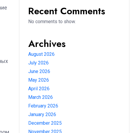
Recent Comments
вие
No comments to show.
Archives
August 2026
ных
July 2026
June 2026
May 2026
April 2026
March 2026
February 2026
January 2026
December 2025
ором
November 2025