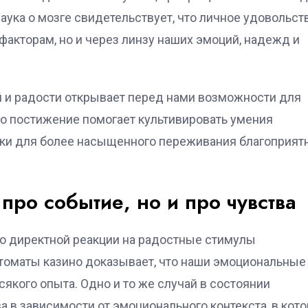
аука о мозге свидетельствует, что личное удовольст
акторам, но и через линзу наших эмоций, надежд и
и радости открывает перед нами возможности для
о постижение помогает культивировать умения
лки для более насыщенного переживания благоприят
про событие, но и про чувства
 о директной реакции на радостные стимулы
оматы казино доказывает, что наши эмоциональные
якого опыта. Одно и то же случай в состоянии
 в зависимости от эмоционального контекста, в кот