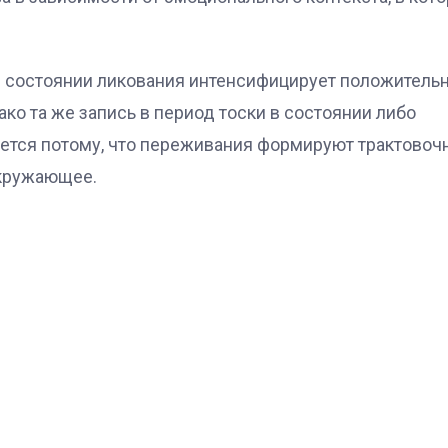
в состоянии ликования интенсифицирует положитель
о та же запись в период тоски в состоянии либо
чается потому, что переживания формируют трактовоч
окружающее.