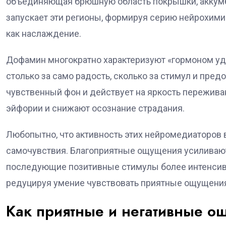
объединяющая брюшную область покрышки, аккумбе
запускает эти регионы, формируя серию нейрохим
как наслаждение.
Дофамин многократно характеризуют «гормоном удов
столько за само радость, сколько за стимул и пре
чувственный фон и действует на яркость пережив
эйфории и снижают осознание страдания.
Любопытно, что активность этих нейромедиаторов 
самочувствия. Благоприятные ощущения усиливаю
последующие позитивные стимулы более интенсивн
редуцируя умение чувствовать приятные ощущени
Как приятные и негативные 