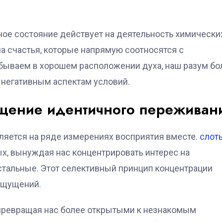
ое состояние действует на деятельность химически
 счастья, которые напрямую соотносятся с
бываем в хорошем расположении духа, наш разум бо
 негативным аспектам условий.
щение идентичного переживан
яется на ряде измерениях восприятия вместе.
слот
х, вынуждая нас концентрировать интерес на
стальные. Этот селективный принцип концентрации
ощущений.
превращая нас более открытыми к незнакомым