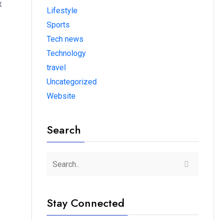
х
Lifestyle
Sports
Tech news
Technology
travel
Uncategorized
Website
Search
м
Stay Connected