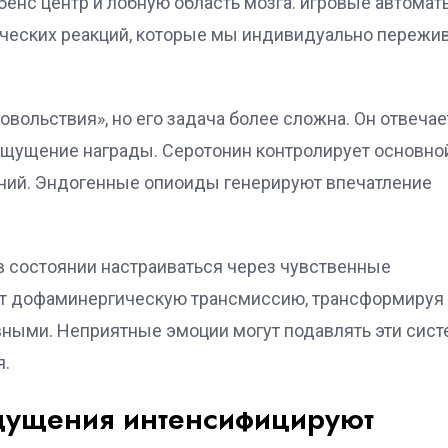
нс центр и лобную область мозга. игровые автомат
ических реакций, которые мы индивидуально пережи
ольствия», но его задача более сложна. Он отвечае
дощущение награды. Серотонин контролирует основно
аний. Эндогенные опиоиды генерируют впечатление
в состоянии настраиваться через чувственные
т дофаминергическую трансмиссию, трансформируя
ыми. Неприятные эмоции могут подавлять эти сист
я.
ощущения интенсифицируют