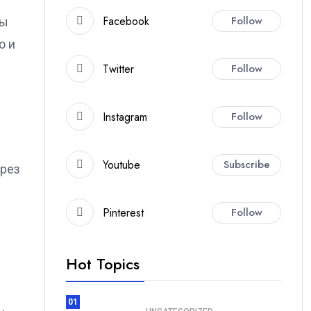
Facebook
Follow
мы
о и
Twitter
Follow
Instagram
Follow
Youtube
Subscribe
ерез
Pinterest
Follow
Hot Topics
01