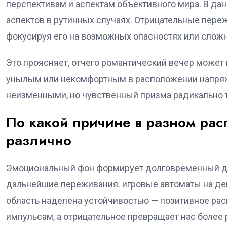
перспективам и аспектам объективного мира. В д
аспектов в рутинных случаях. Отрицательные пере
фокусируя его на возможных опасностях или сложн
Это проясняет, отчего романтический вечер может
унылым или некомфортным в расположении напряже
неизменными, но чувственный призма радикально 
По какой причине в разном рас
различно
Эмоциональный фон формирует долговременный ду
дальнейшие переживания. игровые автоматы на ден
область наделена устойчивостью — позитивное ра
импульсам, а отрицательное превращает нас более