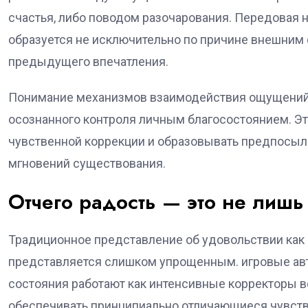
счастья, либо поводом разочарования. Передовая н
образуется не исключительно по причине внешним ф
предыдущего впечатления.
Понимание механизмов взаимодействия ощущений 
осознанного контроля личным благосостоянием. Эт
чувственной коррекции и образовывать предпосы
мгновений существования.
Отчего радость — это не лишь 
Традиционное представление об удовольствии как
представляется слишком упрощенным. игровые авт
состояния работают как интенсивные корректоры вс
обеспечивать принципиально отличающиеся чувства