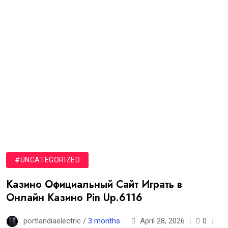
#UNCATEGORIZED
Казино Официальный Сайт Играть в
Онлайн Казино Pin Up.6116
portlandiaelectric /
3 months
April 28, 2026
0