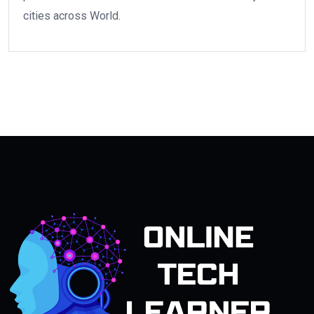
cities across World.