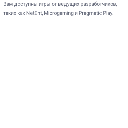
Вам доступны игры от ведущих разработчиков,
таких как NetEnt, Microgaming и Pragmatic Play.