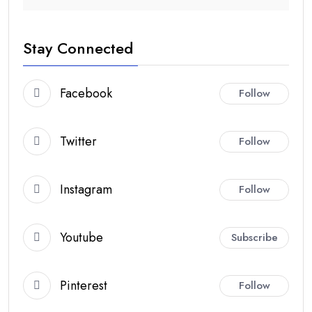
Stay Connected
Facebook
Follow
Twitter
Follow
Instagram
Follow
Youtube
Subscribe
Pinterest
Follow