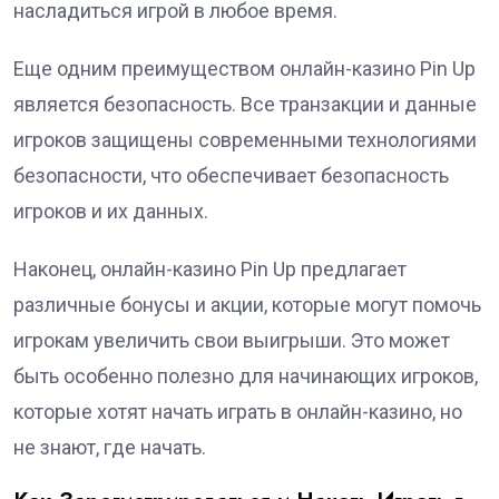
насладиться игрой в любое время.
Еще одним преимуществом онлайн-казино Pin Up
является безопасность. Все транзакции и данные
игроков защищены современными технологиями
безопасности, что обеспечивает безопасность
игроков и их данных.
Наконец, онлайн-казино Pin Up предлагает
различные бонусы и акции, которые могут помочь
игрокам увеличить свои выигрыши. Это может
быть особенно полезно для начинающих игроков,
которые хотят начать играть в онлайн-казино, но
не знают, где начать.