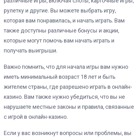
различные игры, включая слоты, карточные игры,
рулетку и другие. Вы можете выбрать игру,
которая вам понравилась, и начать играть. Вам
также доступны различные бонусы и акции,
которые могут помочь вам начать играть и
получать выигрыши.
Важно помнить, что для начала игры вам нужно
иметь минимальный возраст 18 лет и быть
жителем страны, где разрешено играть в онлайн-
казино. Вам также нужно убедиться, что вы не
нарушаете местные законы и правила, связанные
с игрой в онлайн-казино.
Если у вас возникнут вопросы или проблемы, вы