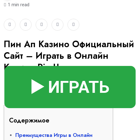
1 min read
Пин Ап Казино Официальный
Сайт – Играть в Онлайн
Казино Pin Up
▶️ ИГРАТЬ
Содержимое
Преимущества Игры в Онлайн