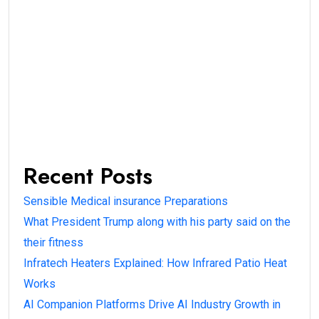
Recent Posts
Sensible Medical insurance Preparations
What President Trump along with his party said on the
their fitness
Infratech Heaters Explained: How Infrared Patio Heat
Works
AI Companion Platforms Drive AI Industry Growth in