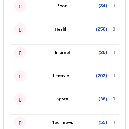
Food
(34)
Health
(258)
Internet
(26)
Lifestyle
(202)
Sports
(38)
Tech news
(55)