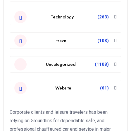
Technology
(263)
travel
(103)
Uncategorized
(1108)
Website
(61)
Corporate clients and leisure travelers has been
relying on Groundlink for dependable safe, and
professional chauffeured car end service in major