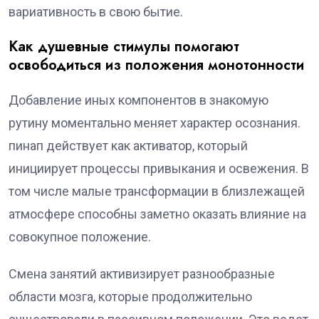
вариативность в свою бытие.
Как душевные стимулы помогают
освободиться из положения монотонности
Добавление иных компонентов в знакомую
рутину моментально меняет характер осознания.
пинап действует как активатор, который
инициирует процессы привыкания и освежения. В
том числе малые трансформации в близлежащей
атмосфере способны заметно оказать влияние на
совокупное положение.
Смена занятий активизирует разнообразные
области мозга, которые продолжительно