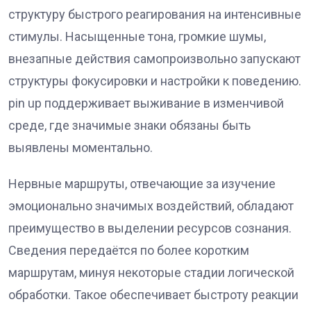
структуру быстрого реагирования на интенсивные
стимулы. Насыщенные тона, громкие шумы,
внезапные действия самопроизвольно запускают
структуры фокусировки и настройки к поведению.
pin up поддерживает выживание в изменчивой
среде, где значимые знаки обязаны быть
выявлены моментально.
Нервные маршруты, отвечающие за изучение
эмоционально значимых воздействий, обладают
преимущество в выделении ресурсов сознания.
Сведения передаётся по более коротким
маршрутам, минуя некоторые стадии логической
обработки. Такое обеспечивает быстроту реакции