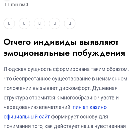
1 min read
Отчего индивиды выявляют
эмоциональные побуждения
Людская сущность сформирована таким образом,
что беспрестанное существование в неизменном
положении вызывает дискомфорт. Душевная
структура стремится к многообразию чувств и
чередованию впечатлений.
пин ап казино
официальный сайт
формирует основу для
понимания того, как действует наша чувственная