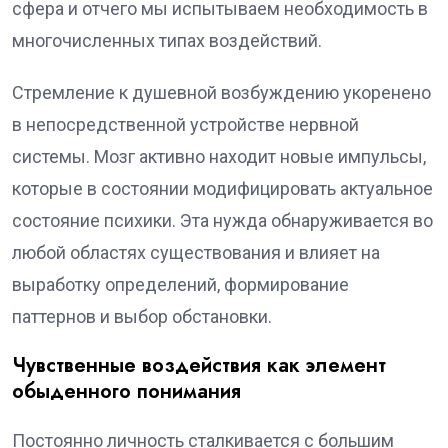
сфера и отчего мы испытываем необходимость в
многочисленных типах воздействий.
Стремление к душевной возбуждению укоренено
в непосредственной устройстве нервной
системы. Мозг активно находит новые импульсы,
которые в состоянии модифицировать актуальное
состояние психики. Эта нужда обнаруживается во
любой областях существования и влияет на
выработку определений, формирование
паттернов и выбор обстановки.
Чувственные воздействия как элемент
обыденного понимания
Постоянно личность сталкивается с большим