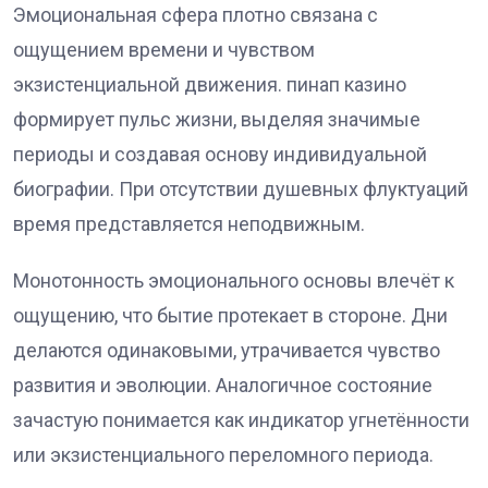
Эмоциональная сфера плотно связана с
ощущением времени и чувством
экзистенциальной движения. пинап казино
формирует пульс жизни, выделяя значимые
периоды и создавая основу индивидуальной
биографии. При отсутствии душевных флуктуаций
время представляется неподвижным.
Монотонность эмоционального основы влечёт к
ощущению, что бытие протекает в стороне. Дни
делаются одинаковыми, утрачивается чувство
развития и эволюции. Аналогичное состояние
зачастую понимается как индикатор угнетённости
или экзистенциального переломного периода.