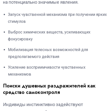
на потенциально значимые явления.
Запуск чувственной механизма при получении ярких
стимулов
Выброс химических веществ, усиливающих
фокусировку
Мобилизация телесных возможностей для
предполагаемого действия
Усиление восприимчивости чувственных
механизмов
Поиски душевных раздражителей как
средство самоконтроля
Индивиды инстинктивно задействуют