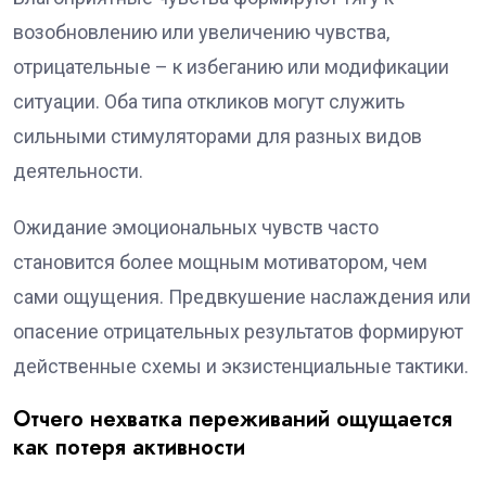
возобновлению или увеличению чувства,
отрицательные – к избеганию или модификации
ситуации. Оба типа откликов могут служить
сильными стимуляторами для разных видов
деятельности.
Ожидание эмоциональных чувств часто
становится более мощным мотиватором, чем
сами ощущения. Предвкушение наслаждения или
опасение отрицательных результатов формируют
действенные схемы и экзистенциальные тактики.
Отчего нехватка переживаний ощущается
как потеря активности