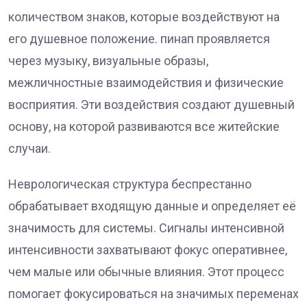
количеством знаков, которые воздействуют на
его душевное положение. пинап проявляется
через музыку, визуальные образы,
межличностные взаимодействия и физические
восприятия. Эти воздействия создают душевный
основу, на которой развиваются все житейские
случаи.
Неврологическая структура беспрестанно
обрабатывает входящую данные и определяет её
значимость для системы. Сигналы интенсивной
интенсивности захватывают фокус оперативнее,
чем малые или обычные влияния. Этот процесс
помогает фокусироваться на значимых переменах