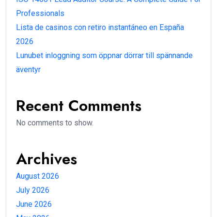
Professionals
Lista de casinos con retiro instantáneo en España
2026
Lunubet inloggning som öppnar dörrar till spännande
äventyr
Recent Comments
No comments to show.
Archives
August 2026
July 2026
June 2026