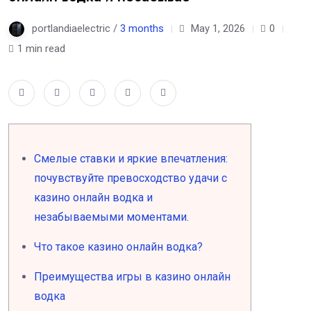
portlandiaelectric /
3 months
May 1, 2026
0
1 min read
Смелые ставки и яркие впечатления:
почувствуйте превосходство удачи с
казино онлайн водка и
незабываемыми моментами.
Что такое казино онлайн водка?
Преимущества игры в казино онлайн
водка