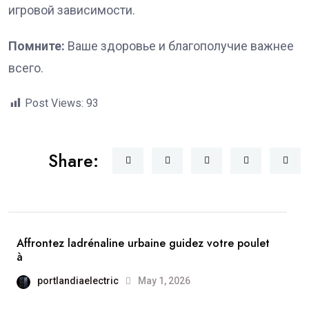
игровой зависимости.
Помните:
Ваше здоровье и благополучие важнее
всего.
Post Views:
93
Share:
Affrontez ladrénaline urbaine guidez votre poulet
à
portlandiaelectric
May 1, 2026