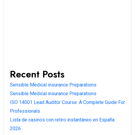
Recent Posts
Sensible Medical insurance Preparations
Sensible Medical insurance Preparations
ISO 14001 Lead Auditor Course: A Complete Guide For
Professionals
Lista de casinos con retiro instantáneo en España
2026