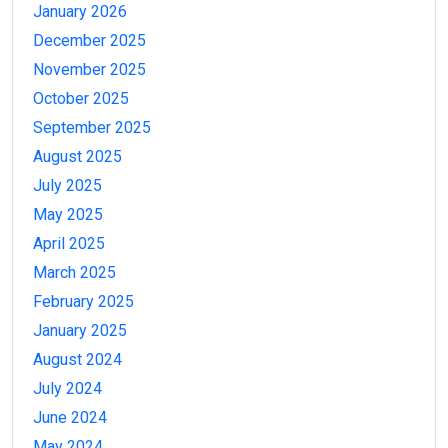
January 2026
December 2025
November 2025
October 2025
September 2025
August 2025
July 2025
May 2025
April 2025
March 2025
February 2025
January 2025
August 2024
July 2024
June 2024
May 2024