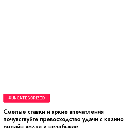
#UNCATEGORIZED
Смелые ставки и яркие впечатления
почувствуйте превосходство удачи с казино
онлайн водка и незабывае