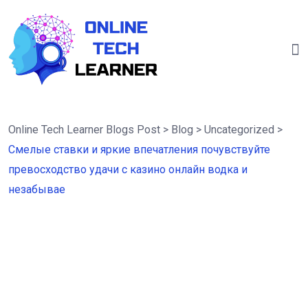
Online Tech Learner Blogs Post
>
Blog
>
Uncategorized
>
Смелые ставки и яркие впечатления почувствуйте
превосходство удачи с казино онлайн водка и
незабывае