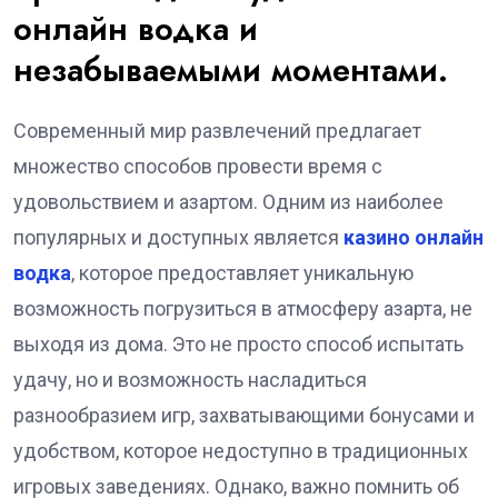
онлайн водка и
незабываемыми моментами.
Современный мир развлечений предлагает
множество способов провести время с
удовольствием и азартом. Одним из наиболее
популярных и доступных является
казино онлайн
водка
, которое предоставляет уникальную
возможность погрузиться в атмосферу азарта, не
выходя из дома. Это не просто способ испытать
удачу, но и возможность насладиться
разнообразием игр, захватывающими бонусами и
удобством, которое недоступно в традиционных
игровых заведениях. Однако, важно помнить об