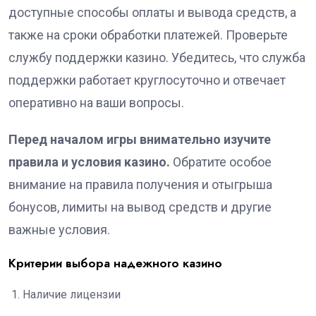
доступные способы оплаты и вывода средств, а
также на сроки обработки платежей. Проверьте
службу поддержки казино. Убедитесь, что служба
поддержки работает круглосуточно и отвечает
оперативно на ваши вопросы.
Перед началом игры внимательно изучите
правила и условия казино.
Обратите особое
внимание на правила получения и отыгрыша
бонусов, лимиты на вывод средств и другие
важные условия.
Критерии выбора надежного казино
Наличие лицензии