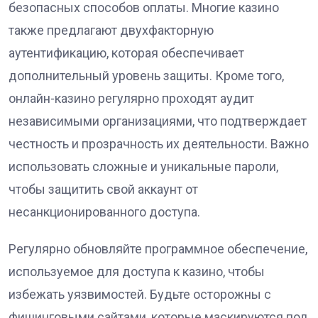
безопасных способов оплаты. Многие казино
также предлагают двухфакторную
аутентификацию, которая обеспечивает
дополнительный уровень защиты. Кроме того,
онлайн-казино регулярно проходят аудит
независимыми организациями, что подтверждает
честность и прозрачность их деятельности. Важно
использовать сложные и уникальные пароли,
чтобы защитить свой аккаунт от
несанкционированного доступа.
Регулярно обновляйте программное обеспечение,
используемое для доступа к казино, чтобы
избежать уязвимостей. Будьте осторожны с
фишинговыми сайтами, которые маскируются под