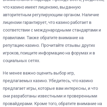
что казино имеет лицензию, выданную
авторитетным регулирующим органом. Наличие
лицензии гарантирует, что казино работает в
соответствии с международными стандартами и
правилами. Также обратите внимание на
репутацию казино. Прочитайте отзывы других
игроков, поищите информацию на форумах и в
социальных сетях.
Не менее важно оценить выбор игр,
предлагаемых казино. Убедитесь, что казино
предлагает игры, которые вам интересны, и что
они разработаны известными и проверенными
провайдерами. Кроме того, обратите внимание на