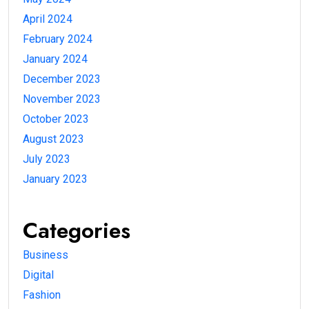
April 2024
February 2024
January 2024
December 2023
November 2023
October 2023
August 2023
July 2023
January 2023
Categories
Business
Digital
Fashion