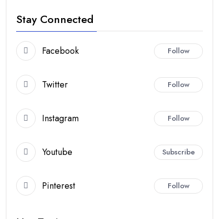
Stay Connected
Facebook
Follow
Twitter
Follow
Instagram
Follow
Youtube
Subscribe
Pinterest
Follow