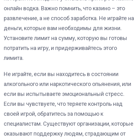
онлайн водка. Важно помнить, что казино – это
развлечение, а не способ заработка. Не играйте на
деньги, которые вам необходимы для жизни.
Установите лимит на сумму, которую вы готовы
потратить на игру, и придерживайтесь этого
лимита.
Не играйте, если вы находитесь в состоянии
алкогольного или наркотического опьянения, или
если вы испытываете эмоциональный стресс.
Если вы чувствуете, что теряете контроль над
своей игрой, обратитесь за помощью к
специалистам. Существуют организации, которые
оказывают поддержку людям, страдающим от