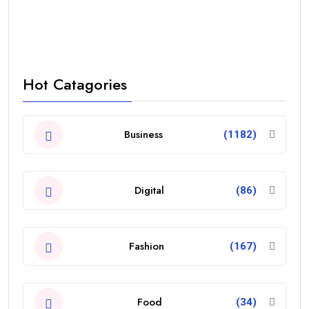
Hot Catagories
Business
(1182)
Digital
(86)
Fashion
(167)
Food
(34)