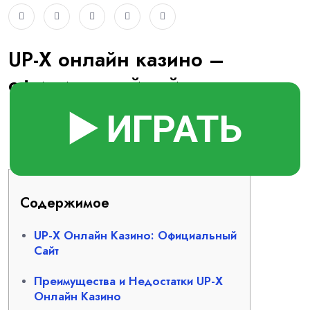
UP-X онлайн казино –
официальный сайт
▶️ ИГРАТЬ
Содержимое
UP-X Онлайн Казино: Официальный
Сайт
Преимущества и Недостатки UP-X
Онлайн Казино