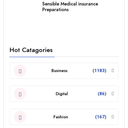
Sensible Medical insurance
Preparations
Hot Catagories
Business
(1183)
Digital
(86)
Fashion
(167)