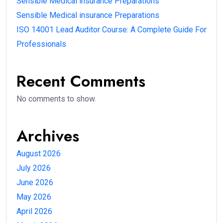
Sensible Medical insurance Preparations
Sensible Medical insurance Preparations
ISO 14001 Lead Auditor Course: A Complete Guide For
Professionals
Recent Comments
No comments to show.
Archives
August 2026
July 2026
June 2026
May 2026
April 2026