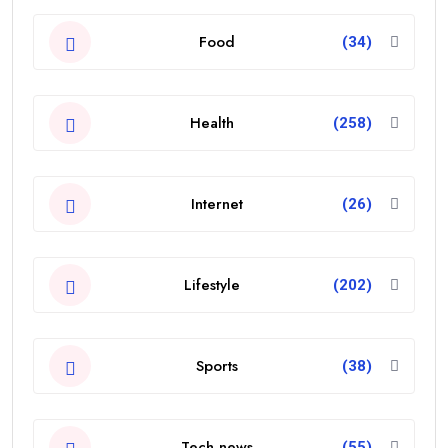
Food
(34)
Health
(258)
Internet
(26)
Lifestyle
(202)
Sports
(38)
Tech news
(55)