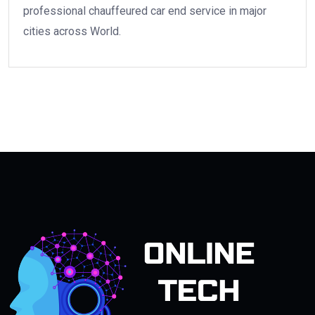
professional chauffeured car end service in major
cities across World.