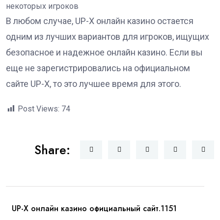
некоторых игроков
В любом случае, UP-X онлайн казино остается
одним из лучших вариантов для игроков, ищущих
безопасное и надежное онлайн казино. Если вы
еще не зарегистрировались на официальном
сайте UP-X, то это лучшее время для этого.
Post Views:
74
Share:
UP-X онлайн казино официальный сайт.1151