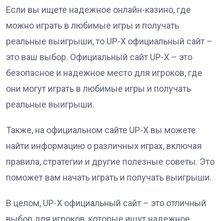
Если вы ищете надежное онлайн-казино, где
можно играть в любимые игры и получать
реальные выигрыши, то UP-X официальный сайт –
это ваш выбор. Официальный сайт UP-X – это
безопасное и надежное место для игроков, где
они могут играть в любимые игры и получать
реальные выигрыши.
Также, на официальном сайте UP-X вы можете
найти информацию о различных играх, включая
правила, стратегии и другие полезные советы. Это
поможет вам начать играть и получать выигрыши.
В целом, UP-X официальный сайт – это отличный
выбор для игроков, которые ищут надежное