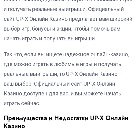
и получать реальные выигрыши. Официальный
сайт UP-X Онлайн Казино предлагает вам широкий
выбор игр, бонусы и акции, чтобы помочь вам
начать играть и получать выигрыши.
Так что, если вы ищете надежное онлайн-казино,
где можно играть в любимые игры и получать
реальные выигрыши, то UP-X Онлайн Казино –
ваш выбор. Официальный сайт UP-X Онлайн
Казино доступен для вас, и вы можете начать
играть сейчас.
Преимущества и Недостатки UP-X Онлайн
Казино