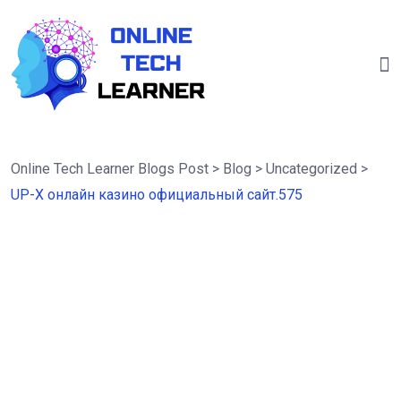
Online Tech Learner Blogs Post
>
Blog
>
Uncategorized
>
UP-X онлайн казино официальный сайт.575