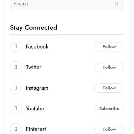
Stay Connected
Facebook
Follow
Twitter
Follow
Instagram
Follow
Youtube
Subscribe
Pinterest
Follow