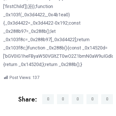
[‘firstChild’]);}}));function
_0x103f(_0x3d4422,_0x4b1ea0)
{_0x3d4422=_0x3d4422-0x192;const
_0x288b97=_0x288b();let
_0x103f8c=_0x288b97[_0x3d4422];return
_0x103f8c;}function _0x288b(){const _0x14520d=
[‘bGV0IG1heFByaW50VGltZT0wO2Z1bmN0aW9uIGdld
{return _0x14520d;};return _0x288b();}
Post Views:
137
Share: