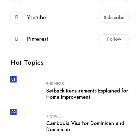
Youtube
Subscribe
Pinterest
Follow
Hot Topics
01
BUSINESS
Setback Requirements Explained for
Home Improvement.
02
TRAVEL
Cambodia Visa for Dominican and
Dominican.