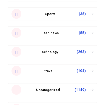
Sports
(38)
Tech news
(55)
Technology
(263)
travel
(104)
Uncategorized
(1149)