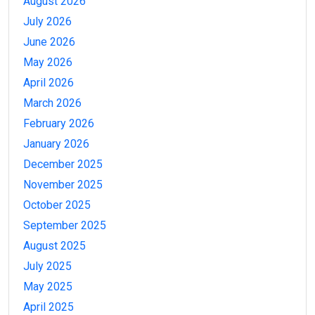
August 2026
July 2026
June 2026
May 2026
April 2026
March 2026
February 2026
January 2026
December 2025
November 2025
October 2025
September 2025
August 2025
July 2025
May 2025
April 2025