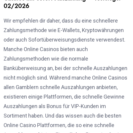
02/2026
Wir empfehlen dir daher, dass du eine schnellere
Zahlungsmethode wie E-Wallets, Kryptowährungen
oder auch Sofortüberweisungsdienste verwendest.
Manche Online Casinos bieten auch
Zahlungsmethoden wie die normale
Banküberweisung an, bei der schnelle Auszahlungen
nicht möglich sind. Während manche Online Casinos
allen Gamblern schnelle Auszahlungen anbieten,
existieren einige Plattformen, die schnelle Gewinne
Auszahlungen als Bonus für VIP-Kunden im
Sortiment haben. Und das wissen auch die besten
Online Casino Plattformen, die so eine schnelle