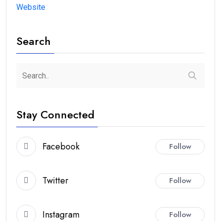
Website
Search
Stay Connected
Facebook
Follow
Twitter
Follow
Instagram
Follow