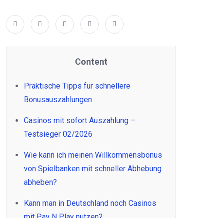
Content
Praktische Tipps für schnellere
Bonusauszahlungen
Casinos mit sofort Auszahlung –
Testsieger 02/2026
Wie kann ich meinen Willkommensbonus
von Spielbanken mit schneller Abhebung
abheben?
Kann man in Deutschland noch Casinos
mit Pay N Play nutzen?