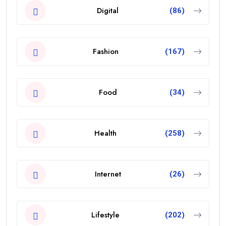
Digital
(86)
Fashion
(167)
Food
(34)
Health
(258)
Internet
(26)
Lifestyle
(202)