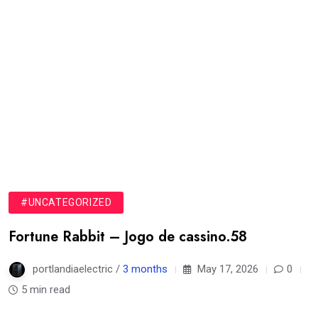
#UNCATEGORIZED
Fortune Rabbit – Jogo de cassino.58
portlandiaelectric /
3 months
May 17, 2026
0
5 min read