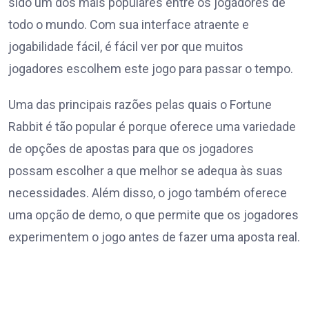
sido um dos mais populares entre os jogadores de
todo o mundo. Com sua interface atraente e
jogabilidade fácil, é fácil ver por que muitos
jogadores escolhem este jogo para passar o tempo.
Uma das principais razões pelas quais o Fortune
Rabbit é tão popular é porque oferece uma variedade
de opções de apostas para que os jogadores
possam escolher a que melhor se adequa às suas
necessidades. Além disso, o jogo também oferece
uma opção de demo, o que permite que os jogadores
experimentem o jogo antes de fazer uma aposta real.