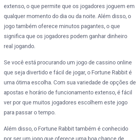
extenso, o que permite que os jogadores joguem em
qualquer momento do dia ou da noite. Além disso, o
jogo também oferece minutos pagantes, o que
significa que os jogadores podem ganhar dinheiro
real jogando.
Se você está procurando um jogo de cassino online
que seja divertido e fácil de jogar, o Fortune Rabbit é
uma ótima escolha. Com sua variedade de opções de
apostas e horário de funcionamento extenso, é fácil
ver por que muitos jogadores escolhem este jogo
para passar o tempo.
Além disso, o Fortune Rabbit também é conhecido
por ser um jogo que oferece uma boa chance de