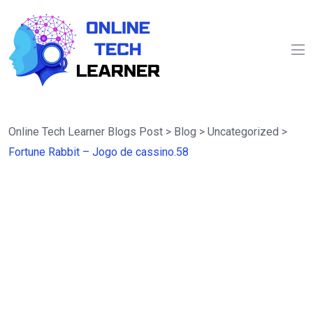
Online Tech Learner Blogs Post
>
Blog
>
Uncategorized
>
Fortune Rabbit – Jogo de cassino.58