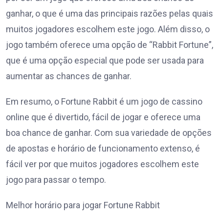
ganhar, o que é uma das principais razões pelas quais
muitos jogadores escolhem este jogo. Além disso, o
jogo também oferece uma opção de “Rabbit Fortune”,
que é uma opção especial que pode ser usada para
aumentar as chances de ganhar.
Em resumo, o Fortune Rabbit é um jogo de cassino
online que é divertido, fácil de jogar e oferece uma
boa chance de ganhar. Com sua variedade de opções
de apostas e horário de funcionamento extenso, é
fácil ver por que muitos jogadores escolhem este
jogo para passar o tempo.
Melhor horário para jogar Fortune Rabbit