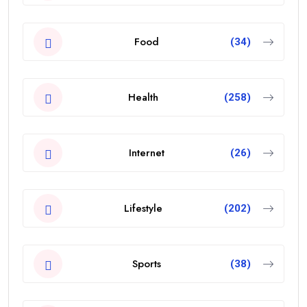
Food
(34)
Health
(258)
Internet
(26)
Lifestyle
(202)
Sports
(38)