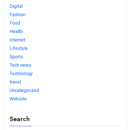
Digital
Fashion
Food
Health
Internet
Lifestyle
Sports
Tech news
Technology
travel
Uncategorized
Website
Search