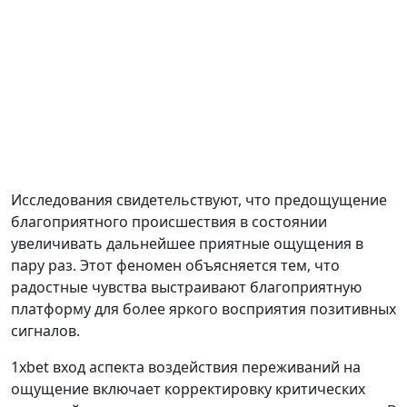
Исследования свидетельствуют, что предощущение
благоприятного происшествия в состоянии
увеличивать дальнейшее приятные ощущения в
пару раз. Этот феномен объясняется тем, что
радостные чувства выстраивают благоприятную
платформу для более яркого восприятия позитивных
сигналов.
1xbet вход аспекта воздействия переживаний на
ощущение включает корректировку критических