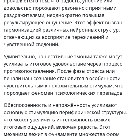
проявляется в том, что радость, упоение или
довольство порождают резонанс с приятными
раздражителями, неоднократно повышая
результирующее ощущение. Этот эффект вызван
гармонизацией различных нейронных структур,
отвечающих за восприятие переживаний и
чувственной сведений.
Удивительно, но негативные эмоции также могут
усиливать итоговое удовольствие через процесс
противопоставления. После фазы стресса или
печали наш сознание становится в особенности
чувствительным к положительным стимулам, что
порождает феномен психологических перепадов.
Обеспокоенность и напряжённость усиливают
основную стимуляцию периферической структуры,
что может увеличить интенсивность всяких
итоговых ощущений, включая радость. Этот
механизм лежит в фундаменте множества форм