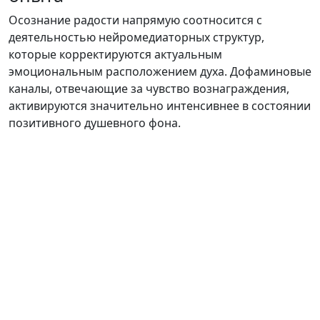
Осознание радости напрямую соотносится с
деятельностью нейромедиаторных структур,
которые корректируются актуальным
эмоциональным расположением духа. Дофаминовые
каналы, отвечающие за чувство вознаграждения,
активируются значительно интенсивнее в состоянии
позитивного душевного фона.