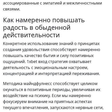
ассоциированные с эмпатией и межличностными
связями.
Как намеренно повышать
радость в обыденной
действительности
Конкретное использование знаний о принципах
создания удовольствия способствует намеренно
повышать качество бытия и силу позитивных
ощущений. 1xbet вход стратегия охватывает
деятельность с эмоциональным настроем,
концентрацией и интерпретацией переживания.
Методика майндфулнесс способствует целиком
окунаться в позитивные периоды, увеличивая их
воздействие на психику. Если мы намеренно
фокусируем внимание на приятных аспектах
текущего впечатления, запускаются нервные сети,