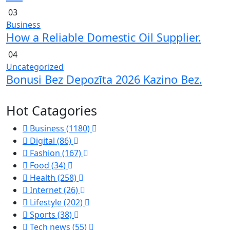
03
Business
How a Reliable Domestic Oil Supplier.
04
Uncategorized
Bonusi Bez Depozīta 2026 Kazino Bez.
Hot Catagories
Business
(1180)
Digital
(86)
Fashion
(167)
Food
(34)
Health
(258)
Internet
(26)
Lifestyle
(202)
Sports
(38)
Tech news
(55)