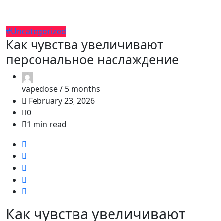
#Uncategorized
Как чувства увеличивают
персональное наслаждение
vapedose /
5 months
February 23, 2026
0
1 min read
Как чувства увеличивают