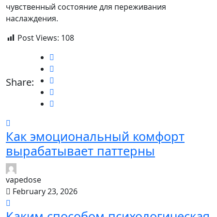
чувственный состояние для переживания
наслаждения.
Post Views:
108
Share:
Как эмоциональный комфорт
вырабатывает паттерны
vapedose
February 23, 2026
Каким способом психологическая