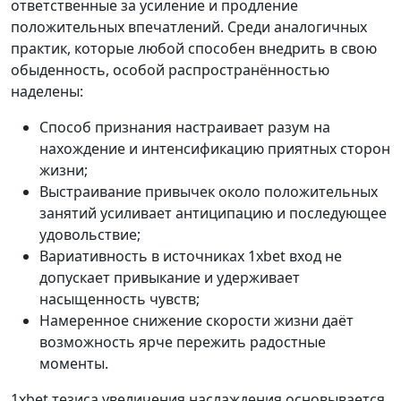
ответственные за усиление и продление
положительных впечатлений. Среди аналогичных
практик, которые любой способен внедрить в свою
обыденность, особой распространённостью
наделены:
Способ признания настраивает разум на
нахождение и интенсификацию приятных сторон
жизни;
Выстраивание привычек около положительных
занятий усиливает антиципацию и последующее
удовольствие;
Вариативность в источниках 1xbet вход не
допускает привыкание и удерживает
насыщенность чувств;
Намеренное снижение скорости жизни даёт
возможность ярче пережить радостные
моменты.
1xbet тезиса увеличения наслаждения основывается