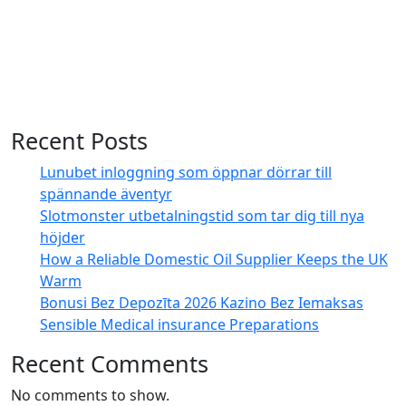
Recent Posts
Lunubet inloggning som öppnar dörrar till
spännande äventyr
Slotmonster utbetalningstid som tar dig till nya
höjder
How a Reliable Domestic Oil Supplier Keeps the UK
Warm
Bonusi Bez Depozīta 2026 Kazino Bez Iemaksas
Sensible Medical insurance Preparations
Recent Comments
No comments to show.