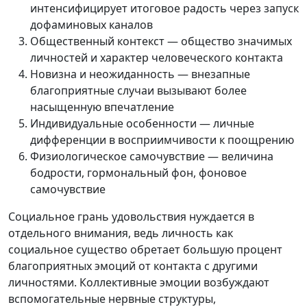
интенсифицирует итоговое радость через запуск
дофаминовых каналов
Общественный контекст — общество значимых
личностей и характер человеческого контакта
Новизна и неожиданность — внезапные
благоприятные случаи вызывают более
насыщенную впечатление
Индивидуальные особенности — личные
дифференции в восприимчивости к поощрению
Физиологическое самочувствие — величина
бодрости, гормональный фон, фоновое
самочувствие
Социальное грань удовольствия нуждается в
отдельного внимания, ведь личность как
социальное существо обретает большую процент
благоприятных эмоций от контакта с другими
личностями. Коллективные эмоции возбуждают
вспомогательные нервные структуры,